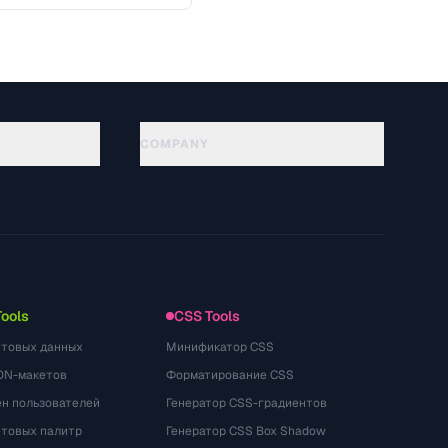
COMPANY
About
Technology
سياسة الخصوصية
شروط الخدمة
Tools
CSS Tools
стовых данных
Минификатор CSS
ON-макетов
Форматирование CSS
ён пользователей
Генератор CSS-градиентов
етовых палитр
Генератор CSS Box Shadow