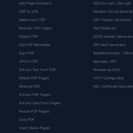
Add Page Numbers
AES Encrypt / Decrypt
PDF to JPG
Random String Generat
Watermark PDF
CSP Header Generator
Reorder PDF Pages
Text Redactor
Flatten PDF
CORS Header Generato
Edit PDF Metadata
SRI Hash Generator
Sign PDF
Base64 Encoder / Deco
JPG to PDF
Декодер JWT
Extract Text from PDF
Генератор UUID
Delete PDF Pages
TOTP Configurator
Reverse PDF
SSL Certificate Decode
Extract PDF Pages
Extract Odd/Even Pages
Resize PDF Pages
Crop PDF
Insert Blank Pages