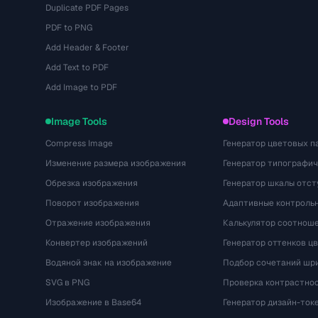
Duplicate PDF Pages
PDF to PNG
Add Header & Footer
Add Text to PDF
Add Image to PDF
Image Tools
Design Tools
Compress Image
Генератор цветовых п
Изменение размера изображения
Генератор типографи
Обрезка изображения
Генератор шкалы отст
Поворот изображения
Адаптивные контрольн
Отражение изображения
Калькулятор соотнош
Конвертер изображений
Генератор оттенков ц
Водяной знак на изображение
Подбор сочетаний шр
SVG в PNG
Проверка контрастно
Изображение в Base64
Генератор дизайн-ток