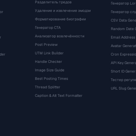
Разделитель тредов
Генератор Lo
Удаление и извлечение эмодзи
or
Генератор сл
Форматирование биографии
CSV Data Gene
Генератор CTA
Random Date 
Анализатор вовлечённости
r
Email Address
Post Preview
Avatar Genera
UTM Link Builder
der
Cron Expressio
Handle Checker
API Key Gener
Image Size Guide
Short ID Gener
Best Posting Times
Тестер регул
Thread Splitter
r
URL Slug Gene
Caption & Alt Text Formatter