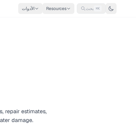
بحث
Resources
الأدوات
⌘K
 repair estimates,
 water damage.