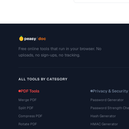
/
peasy
doc
Free online tools that run in your browser. No
uploads, no sign-ups, no tracking.
ALL TOOLS BY CATEGORY
PDF Tools
Privacy & Security
Merge PDF
Password Generator
Split PDF
Password Strength Che
Compress PDF
Hash Generator
Rotate PDF
HMAC Generator