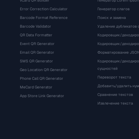
vCard QR Builder
Генератор Lorem Ipsu
Error Correction Calculator
Генератор слагов
Barcode Format Reference
Поиск и замена
Barcode Validator
Удаление дубликатов 
QR Data Formatter
Кодировщик/декодиро
Event QR Generator
Кодировщик/декодир
Email QR Generator
Форматирование JSO
SMS QR Generator
Кодировщик/декодир
сущностей
Geo Location QR Generator
Переворот текста
Phone Call QR Generator
Добавить/удалить ну
MeCard Generator
Сравнение текстов
App Store Link Generator
Извлечение текста