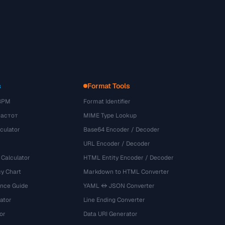
s
Format Tools
BPM
Format Identifier
частот
MIME Type Lookup
culator
Base64 Encoder / Decoder
URL Encoder / Decoder
 Calculator
HTML Entity Encoder / Decoder
y Chart
Markdown to HTML Converter
ence Guide
YAML ↔ JSON Converter
ator
Line Ending Converter
or
Data URI Generator