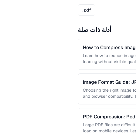
.pdf
أدلة ذات صلة
How to Compress Image
Learn how to reduce image 
loading without visible qual
lossy …
Image Format Guide: 
AVIF
Choosing the right image for
and browser compatibility.
strengths of JPEG, PNG, …
PDF Compression: Redu
Sacrificing Quality
Large PDF files are difficul
load on mobile devices. L