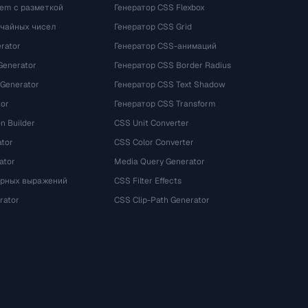
rem с разметкой
Генератор CSS Flexbox
учайных чисел
Генератор CSS Grid
rator
Генератор CSS-анимаций
Generator
Генератор CSS Border Radius
 Generator
Генератор CSS Text Shadow
tor
Генератор CSS Transform
n Builder
CSS Unit Converter
ator
CSS Color Converter
ator
Media Query Generator
ярных выражений
CSS Filter Effects
rator
CSS Clip-Path Generator