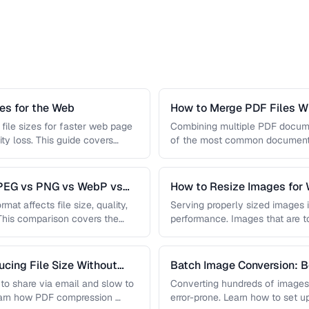
s for the Web
How to Merge PDF Files Wi
file sizes for faster web page
Combining multiple PDF document
ity loss. This guide covers
of the most common document 
you …
JPEG vs PNG vs WebP vs
How to Resize Images for 
Quality
mat affects file size, quality,
Serving properly sized images i
 This comparison covers the
performance. Images that are 
and slow page loads, …
cing File Size Without
Batch Image Conversion: B
Processing
t to share via email and slow to
Converting hundreds of images
earn how PDF compression …
error-prone. Learn how to set u