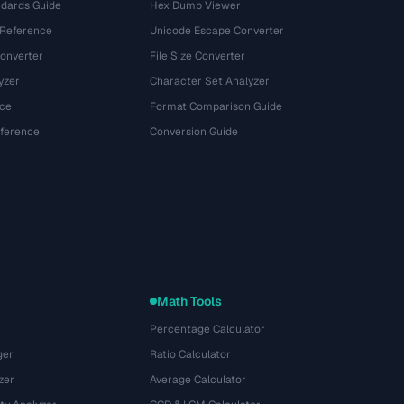
dards Guide
Hex Dump Viewer
 Reference
Unicode Escape Converter
onverter
File Size Converter
yzer
Character Set Analyzer
ce
Format Comparison Guide
eference
Conversion Guide
Math Tools
Percentage Calculator
ger
Ratio Calculator
zer
Average Calculator