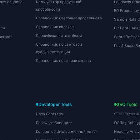
для соцсетей
Калькулятор пропускной
Loudness Stan
способности
EQ Frequency
Справочник цветовых пространств
Sample Rate C
Справочник кодеков
tor
Bit Depth Anal
Спецификации платформ
nerator
Chord Referen
Справочник по цветовой
Key & Scale R
субдискретизации
Справочник по записи экрана
Developer Tools
SEO Tools
Hash Generator
SERP Preview
Password Generator
OG Tag Debug
Конвертер Unix-временных меток
Heading Analy