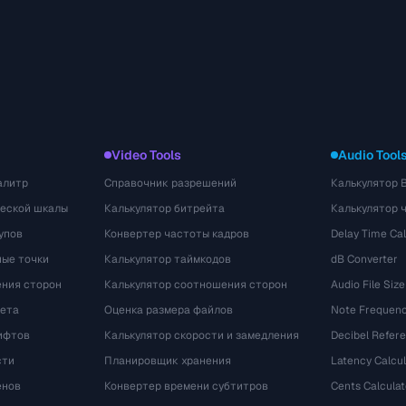
Video Tools
Audio Tool
алитр
Справочник разрешений
Калькулятор 
ческой шкалы
Калькулятор битрейта
Калькулятор 
упов
Конвертер частоты кадров
Delay Time Cal
ые точки
Калькулятор таймкодов
dB Converter
ения сторон
Калькулятор соотношения сторон
Audio File Size
вета
Оценка размера файлов
Note Frequenc
ифтов
Калькулятор скорости и замедления
Decibel Refer
сти
Планировщик хранения
Latency Calcul
енов
Конвертер времени субтитров
Cents Calculat