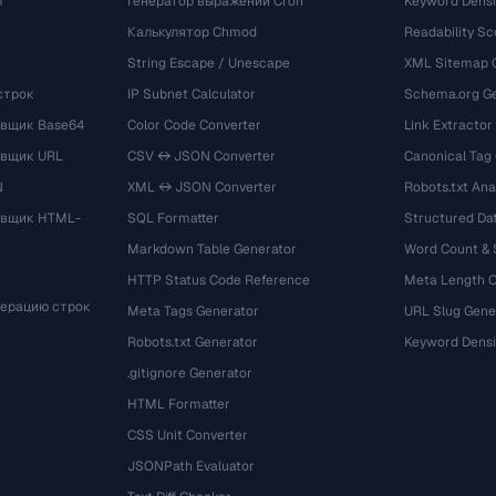
m
Генератор выражений Cron
Keyword Densi
Калькулятор Chmod
Readability Sc
String Escape / Unescape
XML Sitemap 
строк
IP Subnet Calculator
Schema.org Ge
вщик Base64
Color Code Converter
Link Extractor
овщик URL
CSV ↔ JSON Converter
Canonical Tag
N
XML ↔ JSON Converter
Robots.txt Ana
овщик HTML-
SQL Formatter
Structured Dat
Markdown Table Generator
Word Count &
HTTP Status Code Reference
Meta Length 
мерацию строк
Meta Tags Generator
URL Slug Gene
Robots.txt Generator
Keyword Densi
.gitignore Generator
HTML Formatter
CSS Unit Converter
JSONPath Evaluator