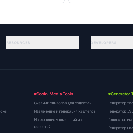
workflows …
RESOURCES
DEVELOPERS
API Documentation
الأدلة
(184)
OpenAPI Spec
المسرد
(34)
llms.txt
حالات الاستخدام
(302)
Embed Widget
صيغ الملفات
(131)
التحويلات
(1484)
Social Media Tools
Generator 
Счётчик символов для соцсетей
Генератор те
cker
Извлечение и генерация хэштегов
Генератор JS
Извлечение упоминаний из
Генератор им
соцсетей
Генератор цв