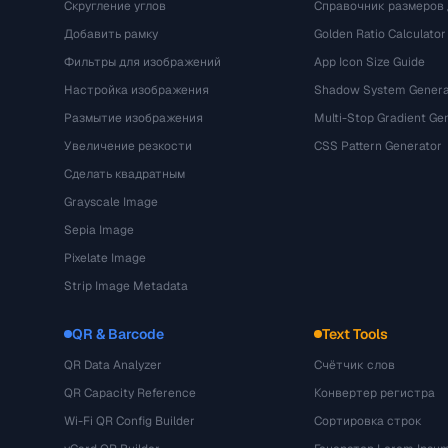
Скругление углов
Справочник размеров 
Добавить рамку
Golden Ratio Calculator
Фильтры для изображений
App Icon Size Guide
Настройка изображения
Shadow System Genera
Размытие изображения
Multi-Stop Gradient Ge
Увеличение резкости
CSS Pattern Generator
Сделать квадратным
Grayscale Image
Sepia Image
Pixelate Image
Strip Image Metadata
QR & Barcode
Text Tools
QR Data Analyzer
Счётчик слов
QR Capacity Reference
Конвертер регистра
Wi-Fi QR Config Builder
Сортировка строк