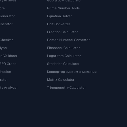
ty Analyzer
GCD & LCM Calculator
ore
Prime Number Tools
Generator
Equation Solver
nerator
Unit Converter
Fraction Calculator
 Checker
Roman Numeral Converter
lyzer
Fibonacci Calculator
a Validator
Logarithm Calculator
 SEO Grade
Statistics Calculator
Checker
Конвертер систем счисления
rator
Matrix Calculator
ty Analyzer
Trigonometry Calculator