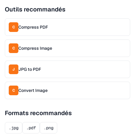
Outils recommandés
Compress PDF
C
Compress Image
C
JPG to PDF
J
Convert Image
C
Formats recommandés
.jpg
.pdf
.png