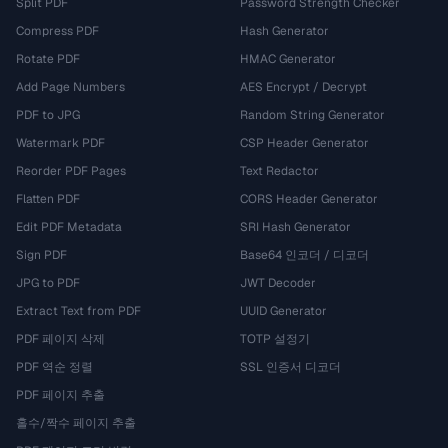
Split PDF
Password Strength Checker
Compress PDF
Hash Generator
Rotate PDF
HMAC Generator
Add Page Numbers
AES Encrypt / Decrypt
PDF to JPG
Random String Generator
Watermark PDF
CSP Header Generator
Reorder PDF Pages
Text Redactor
Flatten PDF
CORS Header Generator
Edit PDF Metadata
SRI Hash Generator
Sign PDF
Base64 인코더 / 디코더
JPG to PDF
JWT Decoder
Extract Text from PDF
UUID Generator
PDF 페이지 삭제
TOTP 설정기
PDF 역순 정렬
SSL 인증서 디코더
PDF 페이지 추출
홀수/짝수 페이지 추출