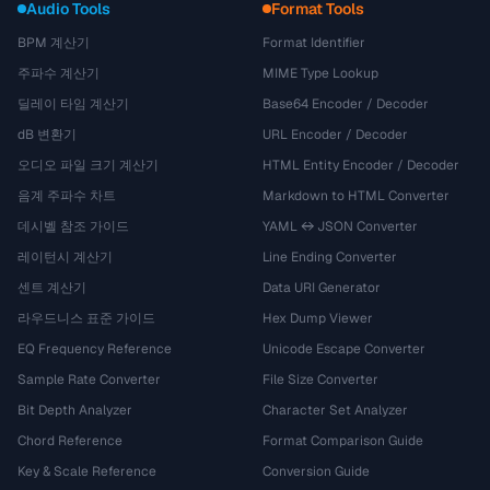
Audio Tools
Format Tools
BPM 계산기
Format Identifier
주파수 계산기
MIME Type Lookup
딜레이 타임 계산기
Base64 Encoder / Decoder
dB 변환기
URL Encoder / Decoder
오디오 파일 크기 계산기
HTML Entity Encoder / Decoder
음계 주파수 차트
Markdown to HTML Converter
데시벨 참조 가이드
YAML ↔ JSON Converter
레이턴시 계산기
Line Ending Converter
센트 계산기
Data URI Generator
라우드니스 표준 가이드
Hex Dump Viewer
EQ Frequency Reference
Unicode Escape Converter
Sample Rate Converter
File Size Converter
Bit Depth Analyzer
Character Set Analyzer
Chord Reference
Format Comparison Guide
Key & Scale Reference
Conversion Guide