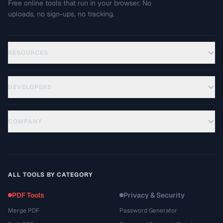
Free online tools that run in your browser. No
uploads, no sign-ups, no tracking.
RESOURCES
DEVELOPERS
COMPANY
ALL TOOLS BY CATEGORY
PDF Tools
Privacy & Security
Merge PDF
Password Generator