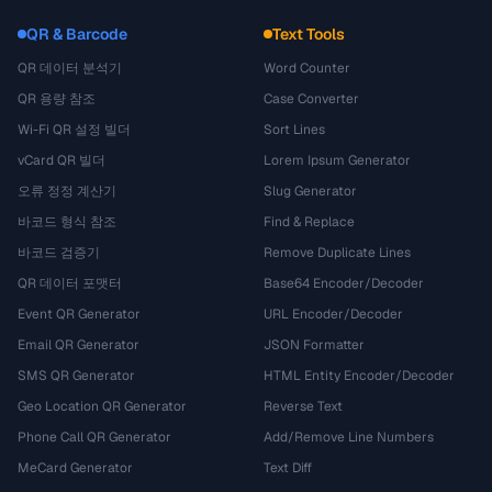
QR & Barcode
Text Tools
QR 데이터 분석기
Word Counter
QR 용량 참조
Case Converter
Wi-Fi QR 설정 빌더
Sort Lines
vCard QR 빌더
Lorem Ipsum Generator
오류 정정 계산기
Slug Generator
바코드 형식 참조
Find & Replace
바코드 검증기
Remove Duplicate Lines
QR 데이터 포맷터
Base64 Encoder/Decoder
Event QR Generator
URL Encoder/Decoder
Email QR Generator
JSON Formatter
SMS QR Generator
HTML Entity Encoder/Decoder
Geo Location QR Generator
Reverse Text
Phone Call QR Generator
Add/Remove Line Numbers
MeCard Generator
Text Diff