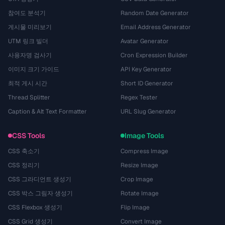
참여도 분석기
Random Date Generator
게시물 미리보기
Email Address Generator
UTM 링크 빌더
Avatar Generator
사용자명 검사기
Cron Expression Builder
이미지 크기 가이드
API Key Generator
최적 게시 시간
Short ID Generator
Thread Splitter
Regex Tester
Caption & Alt Text Formatter
URL Slug Generator
CSS Tools
Image Tools
CSS 축소기
Compress Image
CSS 정리기
Resize Image
CSS 그라디언트 생성기
Crop Image
CSS 박스 그림자 생성기
Rotate Image
CSS Flexbox 생성기
Flip Image
CSS Grid 생성기
Convert Image