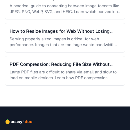
A practical guide to converting between image formats like
JPEG, PNG, WebP, SVG, and HEIC. Learn which conversions
are lossless, …
How to Resize Images for Web Without Losing
Quality
Serving properly sized images is critical for web
performance. Images that are too large waste bandwidth
and slow page loads, …
PDF Compression: Reducing File Size Without
Sacrificing Quality
Large PDF files are difficult to share via email and slow to
load on mobile devices. Learn how PDF compression …
/
peasy
doc