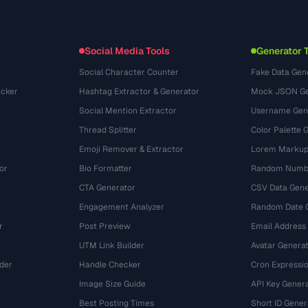
파일 포맷
Embed Widget
(131)
변환
(1484)
Social Media Tools
Generator 
Social Character Counter
Fake Data Gen
cker
Hashtag Extractor & Generator
Mock JSON Ge
Social Mention Extractor
Username Gen
Thread Splitter
Color Palette 
Emoji Remover & Extractor
Lorem Markup
or
Bio Formatter
Random Numbe
CTA Generator
CSV Data Gene
Engagement Analyzer
Random Date 
r
Post Preview
Email Address
UTM Link Builder
Avatar Genera
der
Handle Checker
Cron Expressio
Image Size Guide
API Key Gener
Best Posting Times
Short ID Gener