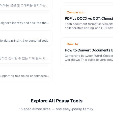
이아웃, 글꼴 및 그래픽을 유지하는
Comparison
PDF vs DOCX vs ODT: Choosi
signer's identity and ensures the …
Each document format serves diffe
collaborative editing, and ODT off
e-data printing like personalized
How-To
How to Convert Documents 
Converting between Word, Google 
하고 검색할 수 있는 기계 판독 가능
workflows. This guide covers conve
pporting text fields, checkboxes,
Explore All Peasy Tools
15 specialized sites — one easy-peasy family.