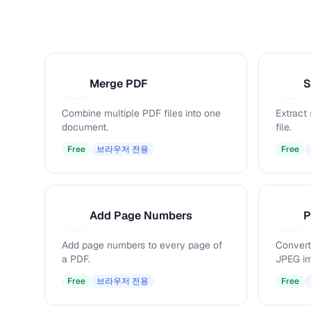
Merge PDF
S
M
S
Combine multiple PDF files into one
Extract
document.
file.
Free
브라우저 전용
Free
Add Page Numbers
P
A
P
Add page numbers to every page of
Convert
a PDF.
JPEG i
Free
브라우저 전용
Free