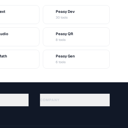
ext
Peasy Dev
D
30 tools
Audio
Peasy QR
Q
8 tools
Math
Peasy Gen
G
6 tools
COMPANY
About
Technology
개인정보처리방침