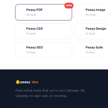
HERE
Peasy PDF
Peasy Image
P
I
25 tools
20 tools
Peasy CSS
Peasy Design
C
D
10 tools
10 tools
Peasy SEO
Peasy Safe
S
S
12 tools
10 tools
/
peasy
doc
Free online tools that run in your browser. No
uploads, no sign-ups, no tracking.