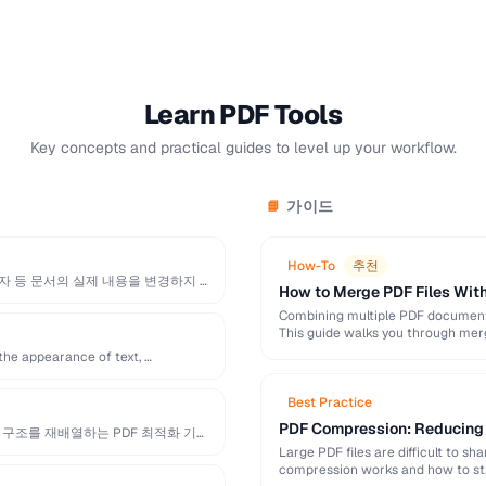
Learn PDF Tools
Key concepts and practical guides to level up your workflow.
가이드
📘
How-To
추천
상자 등 문서의 실제 내용을 변경하지 …
How to Merge PDF Files With
Combining multiple PDF documents
This guide walks you through mer
the appearance of text, …
Best Practice
PDF Compression: Reducing F
 구조를 재배열하는 PDF 최적화 기술
Large PDF files are difficult to s
compression works and how to st