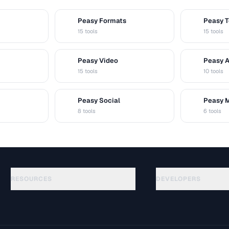
Peasy Formats
Peasy T
D
T
15 tools
15 tools
Peasy Video
Peasy 
V
A
15 tools
10 tools
Peasy Social
Peasy 
S
M
8 tools
6 tools
RESOURCES
DEVELOPERS
가이드
API Documentation
(184)
용어집
OpenAPI Spec
(34)
활용 사례
llms.txt
(302)