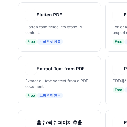
Flatten PDF
E
F
E
Flatten form fields into static PDF
Edit or
content.
properti
Free
브라우저 전용
Free
Extract Text from PDF
E
P
Extract all text content from a PDF
PDF에
document.
Free
Free
브라우저 전용
홀수/짝수 페이지 추출
홀
P