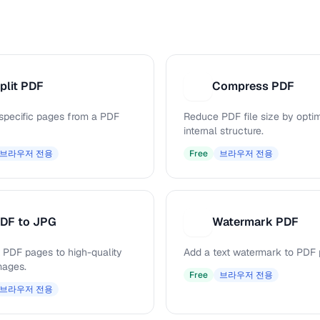
plit PDF
Compress PDF
C
 specific pages from a PDF
Reduce PDF file size by opti
internal structure.
브라우저 전용
Free
브라우저 전용
DF to JPG
Watermark PDF
W
 PDF pages to high-quality
Add a text watermark to PDF 
mages.
Free
브라우저 전용
브라우저 전용