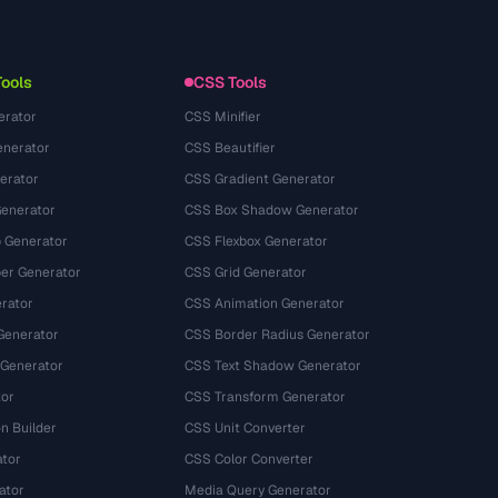
이용약관
Tools
CSS Tools
erator
CSS Minifier
nerator
CSS Beautifier
erator
CSS Gradient Generator
Generator
CSS Box Shadow Generator
 Generator
CSS Flexbox Generator
r Generator
CSS Grid Generator
rator
CSS Animation Generator
Generator
CSS Border Radius Generator
 Generator
CSS Text Shadow Generator
tor
CSS Transform Generator
n Builder
CSS Unit Converter
ator
CSS Color Converter
ator
Media Query Generator