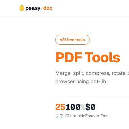
peasy
/
doc
25
free tools
PDF Tools
Merge, split, compress, rotate, 
browser using pdf-lib.
25
100
%
$0
도구
Client-side
Forever Free