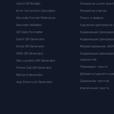
vCard QR Builder
Генератор Lorem Ipsu
Error Correction Calculator
Генератор слагов
Barcode Format Reference
Поиск и замена
Barcode Validator
Удаление дубликатов 
QR Data Formatter
Кодировщик/декодиро
Event QR Generator
Кодировщик/декодир
Email QR Generator
Форматирование JSO
SMS QR Generator
Кодировщик/декодир
сущностей
Geo Location QR Generator
Переворот текста
Phone Call QR Generator
Добавить/удалить ну
MeCard Generator
Сравнение текстов
App Store Link Generator
Извлечение текста