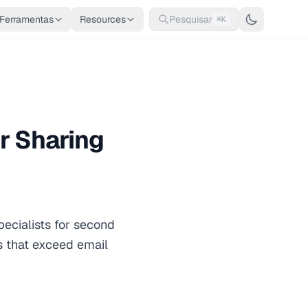
Ferramentas
Resources
Pesquisar
⌘K
r Sharing
pecialists for second
 that exceed email