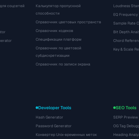
для соцсетей
Калькулятор пропускной
Loudness Stan
способности
EQ Frequency
Справочник цветовых пространств
Sample Rate C
Справочник кодеков
tor
Bit Depth Anal
Спецификации платформ
nerator
Chord Referen
Справочник по цветовой
Key & Scale R
субдискретизации
Справочник по записи экрана
Developer Tools
SEO Tools
Hash Generator
SERP Preview
Password Generator
OG Tag Debug
Конвертер Unix-временных меток
Heading Analy