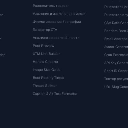
Разделитель тредов
Генератор Lo
Удаление и извлечение эмодзи
or
Генератор сл
Форматирование биографии
CSV Data Gene
Генератор CTA
Random Date 
Анализатор вовлечённости
r
Email Address
Post Preview
Avatar Genera
UTM Link Builder
der
Cron Expressio
Handle Checker
API Key Gener
Image Size Guide
Short ID Gener
Best Posting Times
Тестер регул
Thread Splitter
r
URL Slug Gene
Caption & Alt Text Formatter