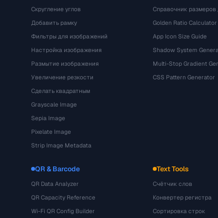
Скругление углов
Справочник размеров 
Добавить рамку
Golden Ratio Calculator
Фильтры для изображений
App Icon Size Guide
Настройка изображения
Shadow System Genera
Размытие изображения
Multi-Stop Gradient Ge
Увеличение резкости
CSS Pattern Generator
Сделать квадратным
Grayscale Image
Sepia Image
Pixelate Image
Strip Image Metadata
QR & Barcode
Text Tools
QR Data Analyzer
Счётчик слов
QR Capacity Reference
Конвертер регистра
Wi-Fi QR Config Builder
Сортировка строк