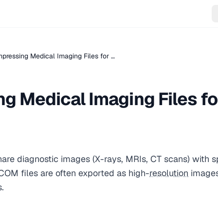
pressing Medical Imaging Files for …
g Medical Imaging Files fo
are diagnostic images (X-rays, MRIs, CT scans) with s
DICOM files are often exported as high-
resolution
images
.