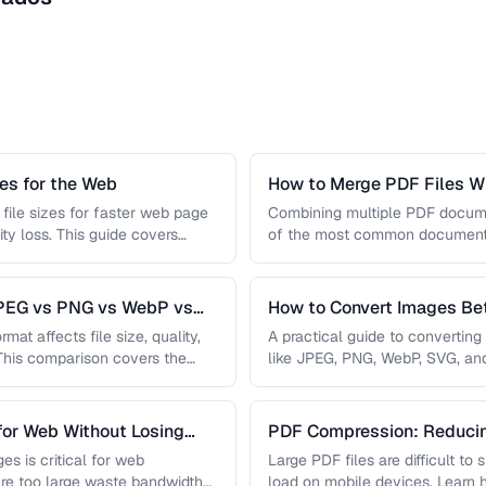
s for the Web
How to Merge PDF Files Wi
file sizes for faster web page
Combining multiple PDF document
ity loss. This guide covers
of the most common document 
you …
JPEG vs PNG vs WebP vs
How to Convert Images B
mat affects file size, quality,
A practical guide to convertin
 This comparison covers the
like JPEG, PNG, WebP, SVG, an
conversions are lossless, …
for Web Without Losing
PDF Compression: Reducing
Sacrificing Quality
es is critical for web
Large PDF files are difficult to
re too large waste bandwidth
load on mobile devices. Learn