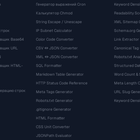
m
Генератор выражений Cron
Keyword Densi
Калькулятор Chmod
Readability Sc
String Escape / Unescape
XML Sitemap 
строк
IP Subnet Calculator
Schema.org Ge
вщик Base64
Color Code Converter
Link Extractor
овщик URL
CSV ↔ JSON Converter
Canonical Tag
N
XML ↔ JSON Converter
Robots.txt Ana
овщик HTML-
SQL Formatter
Structured Dat
Markdown Table Generator
Word Count &
HTTP Status Code Reference
Meta Length 
мерацию строк
Meta Tags Generator
URL Slug Gene
Robots.txt Generator
Keyword Densi
.gitignore Generator
HTML Formatter
CSS Unit Converter
JSONPath Evaluator