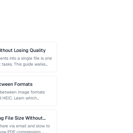
thout Losing Quality
s into a single file is one
tasks. This guide walks
etween Formats
g between image formats
d HEIC. Learn which
 File Size Without
 share via email and slow to
 how PDF compression …