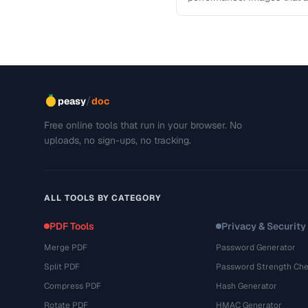
and slow page loads, …
/
peasy
doc
Free online tools that run in your browser. No
uploads, no sign-ups, no tracking.
ALL TOOLS BY CATEGORY
PDF Tools
Privacy & Security
Merge PDF
Password Generator
Split PDF
Password Strength Che
Compress PDF
Hash Generator
Rotate PDF
HMAC Generator