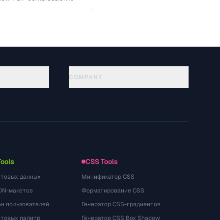
COMPANY
About
Technology
Política de privacidade
Termos de serviço
Tools
CSS Tools
стовых данных
Минификатор CSS
ON-макетов
Форматирование CSS
ён пользователей
Генератор CSS-градиентов
етовых палитр
Генератор CSS Box Shadow