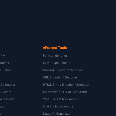
s
Format Tools
BPM
Format Identifier
частот
MIME Type Lookup
culator
Base64 Encoder / Decoder
URL Encoder / Decoder
 Calculator
HTML Entity Encoder / Decoder
y Chart
Markdown to HTML Converter
ence Guide
YAML ↔ JSON Converter
ator
Line Ending Converter
or
Data URI Generator