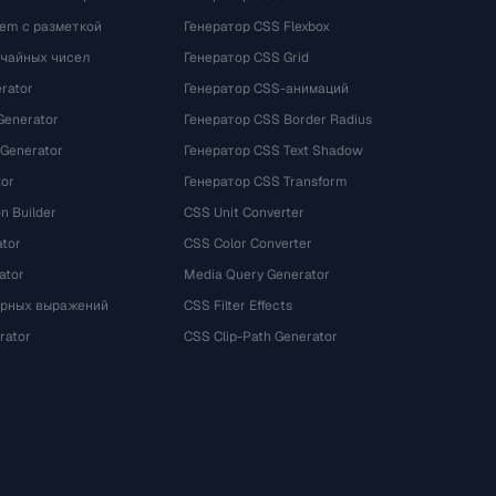
rem с разметкой
Генератор CSS Flexbox
учайных чисел
Генератор CSS Grid
rator
Генератор CSS-анимаций
Generator
Генератор CSS Border Radius
 Generator
Генератор CSS Text Shadow
tor
Генератор CSS Transform
n Builder
CSS Unit Converter
ator
CSS Color Converter
ator
Media Query Generator
ярных выражений
CSS Filter Effects
rator
CSS Clip-Path Generator