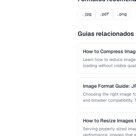
.jpg
.pdf
.png
Guias relacionados
How to Compress Image
Learn how to reduce image 
loading without visible qual
lossy …
Image Format Guide: 
AVIF
Choosing the right image for
and browser compatibility.
strengths of JPEG, PNG, …
How to Resize Images 
Quality
Serving properly sized imag
performance. Images that a