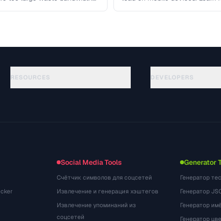
RESOURCES
DEVELOPERS
Guias
API Documentation
(184)
Glossário
OpenAPI Spec
(34)
Casos de uso
llms.txt
(302)
Formatos de arquivo
Embed Widget
(131)
Conversões
(1484)
Social Media Tools
Generator 
Счётчик символов для соцсетей
Генератор те
cker
Извлечение и генерация хэштегов
Генератор JS
Извлечение упоминаний из
Генератор им
соцсетей
Генератор цв