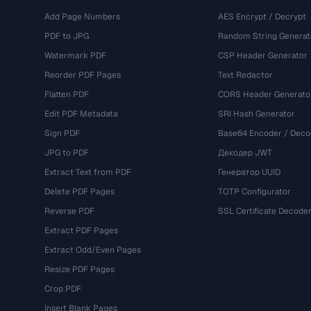
Add Page Numbers
AES Encrypt / Decrypt
PDF to JPG
Random String Generat
Watermark PDF
CSP Header Generator
Reorder PDF Pages
Text Redactor
Flatten PDF
CORS Header Generato
Edit PDF Metadata
SRI Hash Generator
Sign PDF
Base64 Encoder / Deco
JPG to PDF
Декодер JWT
Extract Text from PDF
Генератор UUID
Delete PDF Pages
TOTP Configurator
Reverse PDF
SSL Certificate Decode
Extract PDF Pages
Extract Odd/Even Pages
Resize PDF Pages
Crop PDF
Insert Blank Pages