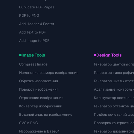
Duplicate PDF Pages
PDF to PNG
Add Header & Footer
Add Text to PDF
Add Image to PDF
Image Tools
Design Tools
Compress Image
Генератор цветовых п
Изменение размера изображения
Генератор типографи
Обрезка изображения
Генератор шкалы отст
Поворот изображения
Адаптивные контрольн
Отражение изображения
Калькулятор соотнош
Конвертер изображений
Генератор оттенков ц
Водяной знак на изображение
Подбор сочетаний шр
SVG в PNG
Проверка контрастно
Изображение в Base64
Генератор дизайн-ток