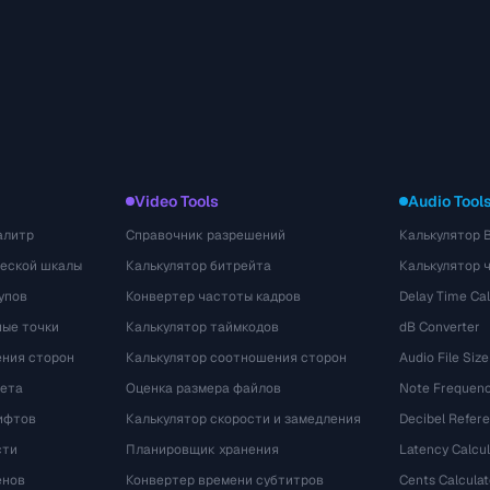
Video Tools
Audio Tool
алитр
Справочник разрешений
Калькулятор 
ческой шкалы
Калькулятор битрейта
Калькулятор 
упов
Конвертер частоты кадров
Delay Time Cal
ые точки
Калькулятор таймкодов
dB Converter
ения сторон
Калькулятор соотношения сторон
Audio File Size
вета
Оценка размера файлов
Note Frequenc
ифтов
Калькулятор скорости и замедления
Decibel Refer
сти
Планировщик хранения
Latency Calcul
енов
Конвертер времени субтитров
Cents Calculat