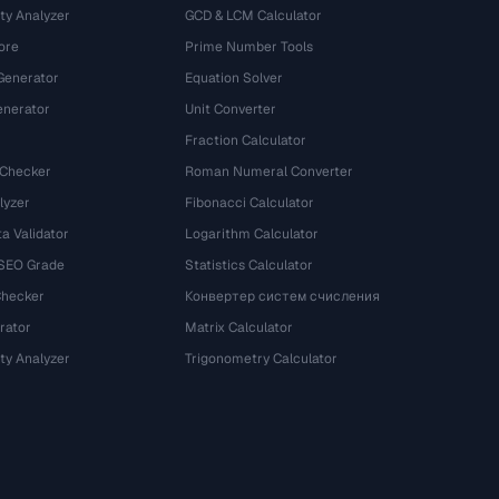
ty Analyzer
GCD & LCM Calculator
ore
Prime Number Tools
Generator
Equation Solver
nerator
Unit Converter
Fraction Calculator
 Checker
Roman Numeral Converter
lyzer
Fibonacci Calculator
a Validator
Logarithm Calculator
 SEO Grade
Statistics Calculator
Checker
Конвертер систем счисления
rator
Matrix Calculator
ty Analyzer
Trigonometry Calculator