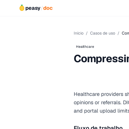
peasy
/
doc
Início
/
Casos de uso
/
Com
Healthcare
Compressin
Healthcare providers sh
opinions or referrals. 
and portal upload limits
Fluxo de trabalho