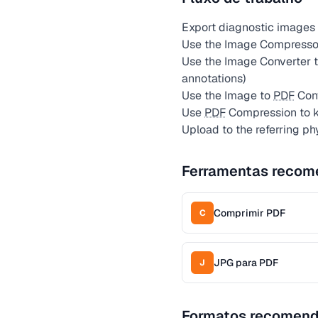
Export diagnostic images
Use the Image Compressor 
Use the Image Converter t
annotations)
Use the Image to
PDF
Conv
Use
PDF
Compression to ke
Upload to the referring ph
Ferramentas recom
Comprimir PDF
C
JPG para PDF
J
Formatos recomen