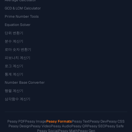
Average Calculator
GCD & LCM Calculator
Prime Number Tools
Equation Solver
단위 변환기
분수 계산기
로마 숫자 변환기
피보나치 계산기
로그 계산기
통계 계산기
Number Base Converter
행렬 계산기
삼각함수 계산기
Peasy PDF
Peasy Image
Peasy Formats
Peasy Text
Peasy Dev
Peasy CSS
Peasy Design
Peasy Video
Peasy Audio
Peasy QR
Peasy SEO
Peasy Safe
Peasy Social
Peasy Math
Peasy Gen