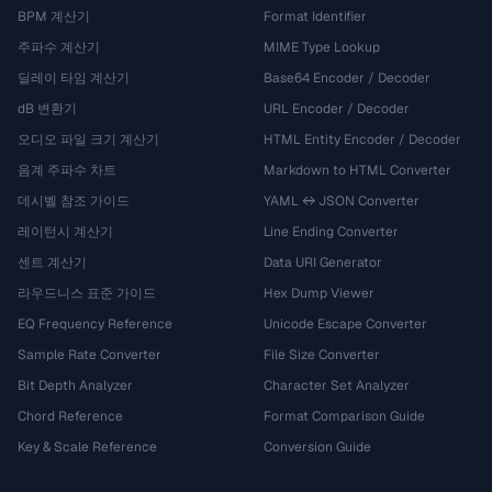
BPM 계산기
Format Identifier
주파수 계산기
MIME Type Lookup
딜레이 타임 계산기
Base64 Encoder / Decoder
dB 변환기
URL Encoder / Decoder
오디오 파일 크기 계산기
HTML Entity Encoder / Decoder
음계 주파수 차트
Markdown to HTML Converter
데시벨 참조 가이드
YAML ↔ JSON Converter
레이턴시 계산기
Line Ending Converter
센트 계산기
Data URI Generator
라우드니스 표준 가이드
Hex Dump Viewer
EQ Frequency Reference
Unicode Escape Converter
Sample Rate Converter
File Size Converter
Bit Depth Analyzer
Character Set Analyzer
Chord Reference
Format Comparison Guide
Key & Scale Reference
Conversion Guide