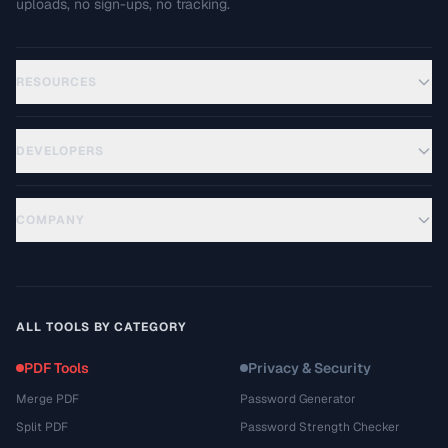
uploads, no sign-ups, no tracking.
RESOURCES
DEVELOPERS
COMPANY
ALL TOOLS BY CATEGORY
PDF Tools
Privacy & Security
Merge PDF
Password Generator
Split PDF
Password Strength Checker