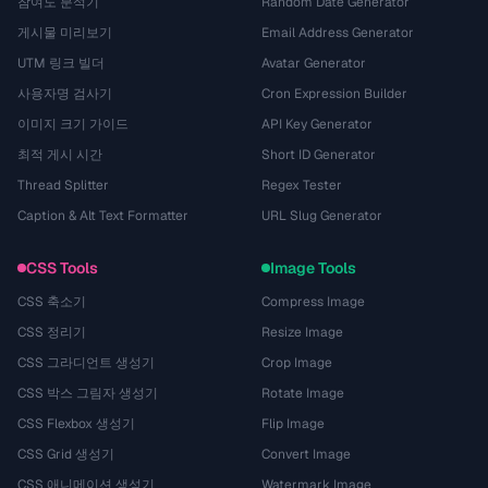
참여도 분석기
Random Date Generator
게시물 미리보기
Email Address Generator
UTM 링크 빌더
Avatar Generator
사용자명 검사기
Cron Expression Builder
이미지 크기 가이드
API Key Generator
최적 게시 시간
Short ID Generator
Thread Splitter
Regex Tester
Caption & Alt Text Formatter
URL Slug Generator
CSS Tools
Image Tools
CSS 축소기
Compress Image
CSS 정리기
Resize Image
CSS 그라디언트 생성기
Crop Image
CSS 박스 그림자 생성기
Rotate Image
CSS Flexbox 생성기
Flip Image
CSS Grid 생성기
Convert Image
CSS 애니메이션 생성기
Watermark Image