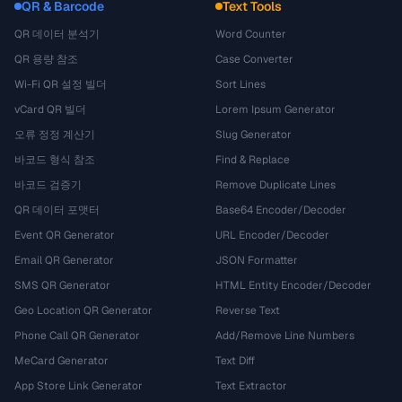
QR & Barcode
Text Tools
QR 데이터 분석기
Word Counter
QR 용량 참조
Case Converter
Wi-Fi QR 설정 빌더
Sort Lines
vCard QR 빌더
Lorem Ipsum Generator
오류 정정 계산기
Slug Generator
바코드 형식 참조
Find & Replace
바코드 검증기
Remove Duplicate Lines
QR 데이터 포맷터
Base64 Encoder/Decoder
Event QR Generator
URL Encoder/Decoder
Email QR Generator
JSON Formatter
SMS QR Generator
HTML Entity Encoder/Decoder
Geo Location QR Generator
Reverse Text
Phone Call QR Generator
Add/Remove Line Numbers
MeCard Generator
Text Diff
App Store Link Generator
Text Extractor