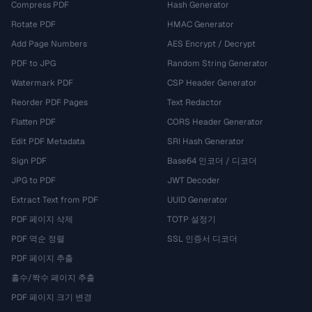
Compress PDF
Hash Generator
Rotate PDF
HMAC Generator
Add Page Numbers
AES Encrypt / Decrypt
PDF to JPG
Random String Generator
Watermark PDF
CSP Header Generator
Reorder PDF Pages
Text Redactor
Flatten PDF
CORS Header Generator
Edit PDF Metadata
SRI Hash Generator
Sign PDF
Base64 인코더 / 디코더
JPG to PDF
JWT Decoder
Extract Text from PDF
UUID Generator
PDF 페이지 삭제
TOTP 설정기
PDF 역순 정렬
SSL 인증서 디코더
PDF 페이지 추출
홀수/짝수 페이지 추출
PDF 페이지 크기 변경