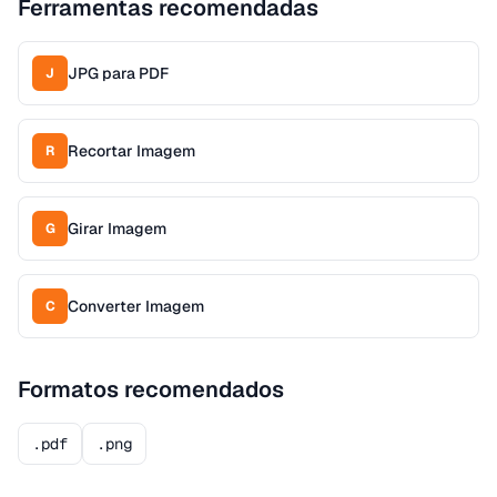
Ferramentas recomendadas
JPG para PDF
J
Recortar Imagem
R
Girar Imagem
G
Converter Imagem
C
Formatos recomendados
.pdf
.png