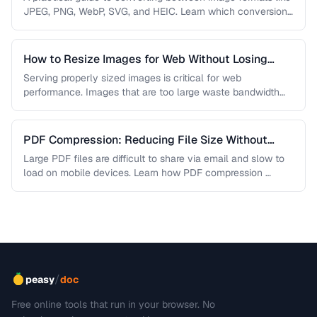
JPEG, PNG, WebP, SVG, and HEIC. Learn which conversions
are lossless, …
How to Resize Images for Web Without Losing
Quality
Serving properly sized images is critical for web
performance. Images that are too large waste bandwidth
and slow page loads, …
PDF Compression: Reducing File Size Without
Sacrificing Quality
Large PDF files are difficult to share via email and slow to
load on mobile devices. Learn how PDF compression …
/
peasy
doc
Free online tools that run in your browser. No