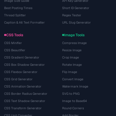
Image Size Guide
API Key Generator
Best Posting Times
Short ID Generator
Thread Splitter
Regex Tester
Caption & Alt Text Formatter
URL Slug Generator
CSS Tools
Image Tools
CSS Minifier
Compress Image
CSS Beautifier
Resize Image
CSS Gradient Generator
Crop Image
CSS Box Shadow Generator
Rotate Image
CSS Flexbox Generator
Flip Image
CSS Grid Generator
Convert Image
CSS Animation Generator
Watermark Image
CSS Border Radius Generator
SVG to PNG
CSS Text Shadow Generator
Image to Base64
CSS Transform Generator
Round Corners
CSS Unit Converter
Add Border