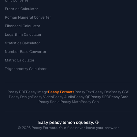
Unit Converter
Fraction Calculator
Roman Numeral Converter
Fibonacci Calculator
Logarithm Calculator
Statistics Calculator
Number Base Converter
Matrix Calculator
Trigonometry Calculator
Peasy PDF
Peasy Image
Peasy Formats
Peasy Text
Peasy Dev
Peasy CSS
Peasy Design
Peasy Video
Peasy Audio
Peasy QR
Peasy SEO
Peasy Safe
Peasy Social
Peasy Math
Peasy Gen
Easy peasy lemon squeezy. 🍋
© 2026 Peasy Formats. Your files never leave your browser.