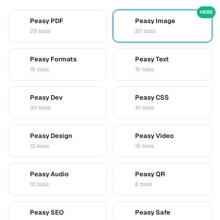
HERE
Peasy PDF
Peasy Image
P
I
25 tools
20 tools
Peasy Formats
Peasy Text
D
T
15 tools
15 tools
Peasy Dev
Peasy CSS
D
C
30 tools
10 tools
Peasy Design
Peasy Video
D
V
10 tools
15 tools
Peasy Audio
Peasy QR
A
Q
10 tools
8 tools
Peasy SEO
Peasy Safe
S
S