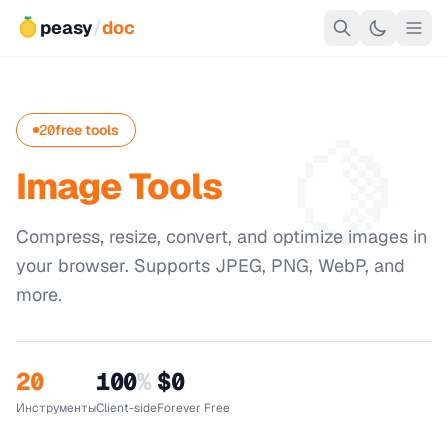
peasy
/
doc
🍋
20
free tools
Image Tools
Compress, resize, convert, and optimize images in
your browser. Supports JPEG, PNG, WebP, and
more.
20
100
%
$0
Инструменты
Client-side
Forever Free