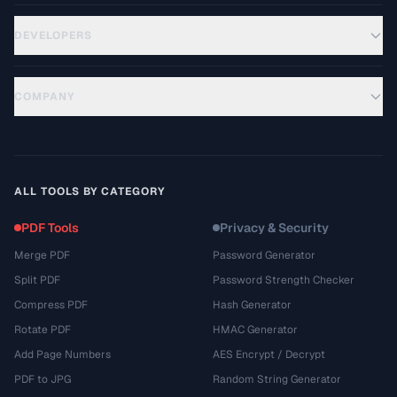
DEVELOPERS
COMPANY
ALL TOOLS BY CATEGORY
PDF Tools
Privacy & Security
Merge PDF
Password Generator
Split PDF
Password Strength Checker
Compress PDF
Hash Generator
Rotate PDF
HMAC Generator
Add Page Numbers
AES Encrypt / Decrypt
PDF to JPG
Random String Generator