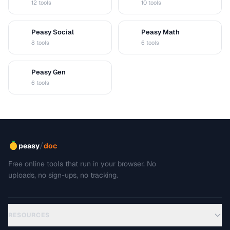
12 tools
10 tools
Peasy Social
Peasy Math
S
M
8 tools
6 tools
Peasy Gen
G
6 tools
/
peasy
doc
Free online tools that run in your browser. No
uploads, no sign-ups, no tracking.
RESOURCES