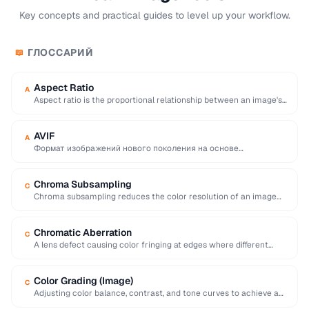
Key concepts and practical guides to level up your workflow.
ГЛОССАРИЙ
📖
Aspect Ratio
A
Aspect ratio is the proportional relationship between an image's
width and height, expressed as two …
AVIF
A
Формат изображений нового поколения на основе
видеокодека AV1, обеспечивающий исключительную
эффективность сжатия с файлами часто …
Chroma Subsampling
C
Chroma subsampling reduces the color resolution of an image
while preserving full brightness (luminance) detail. …
Chromatic Aberration
C
A lens defect causing color fringing at edges where different
wavelengths of light focus at …
Color Grading (Image)
C
Adjusting color balance, contrast, and tone curves to achieve a
desired mood or visual style …