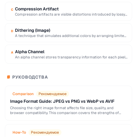
Compression Artifact
C
Compression artifacts are visible distortions introduced by lossy
compression algorithms. Common artifacts include blockiness
(JPEG …
Dithering (Image)
D
A technique that simulates additional colors by arranging limited-
palette pixels in patterns that blend visually.
Alpha Channel
A
An alpha channel stores transparency information for each pixel
in an image, with values ranging …
РУКОВОДСТВА
📘
Comparison
Рекомендуемое
Image Format Guide: JPEG vs PNG vs WebP vs AVIF
Choosing the right image format affects file size, quality, and
browser compatibility. This comparison covers the strengths of
JPEG, PNG, WebP, and AVIF to help …
How-To
Рекомендуемое