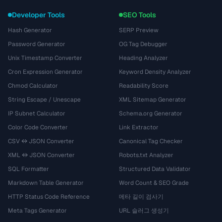
Developer Tools
SEO Tools
Hash Generator
SERP Preview
Password Generator
OG Tag Debugger
Unix Timestamp Converter
Heading Analyzer
Cron Expression Generator
Keyword Density Analyzer
Chmod Calculator
Readability Score
String Escape / Unescape
XML Sitemap Generator
IP Subnet Calculator
Schema.org Generator
Color Code Converter
Link Extractor
CSV ↔ JSON Converter
Canonical Tag Checker
XML ↔ JSON Converter
Robots.txt Analyzer
SQL Formatter
Structured Data Validator
Markdown Table Generator
Word Count & SEO Grade
HTTP Status Code Reference
메타 길이 검사기
Meta Tags Generator
URL 슬러그 생성기