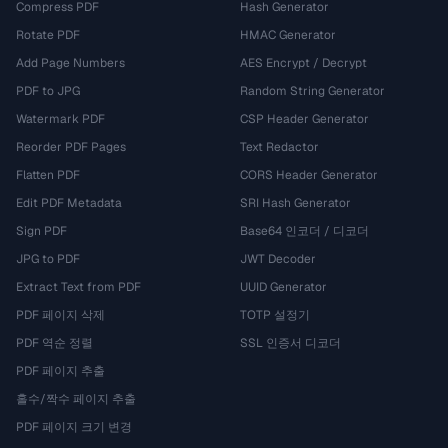
Compress PDF
Hash Generator
Rotate PDF
HMAC Generator
Add Page Numbers
AES Encrypt / Decrypt
PDF to JPG
Random String Generator
Watermark PDF
CSP Header Generator
Reorder PDF Pages
Text Redactor
Flatten PDF
CORS Header Generator
Edit PDF Metadata
SRI Hash Generator
Sign PDF
Base64 인코더 / 디코더
JPG to PDF
JWT Decoder
Extract Text from PDF
UUID Generator
PDF 페이지 삭제
TOTP 설정기
PDF 역순 정렬
SSL 인증서 디코더
PDF 페이지 추출
홀수/짝수 페이지 추출
PDF 페이지 크기 변경