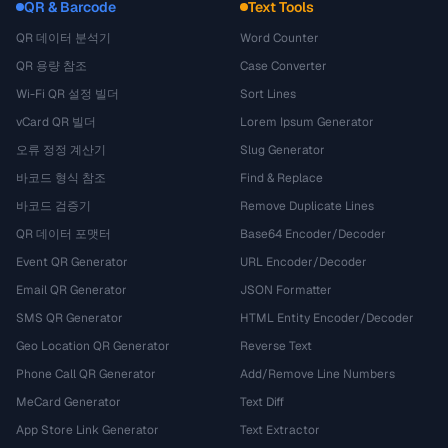
QR & Barcode
Text Tools
QR 데이터 분석기
Word Counter
QR 용량 참조
Case Converter
Wi-Fi QR 설정 빌더
Sort Lines
vCard QR 빌더
Lorem Ipsum Generator
오류 정정 계산기
Slug Generator
바코드 형식 참조
Find & Replace
바코드 검증기
Remove Duplicate Lines
QR 데이터 포맷터
Base64 Encoder/Decoder
Event QR Generator
URL Encoder/Decoder
Email QR Generator
JSON Formatter
SMS QR Generator
HTML Entity Encoder/Decoder
Geo Location QR Generator
Reverse Text
Phone Call QR Generator
Add/Remove Line Numbers
MeCard Generator
Text Diff
App Store Link Generator
Text Extractor