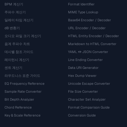
BPM 계산기
Format Identifier
주파수 계산기
MIME Type Lookup
딜레이 타임 계산기
Base64 Encoder / Decoder
dB 변환기
URL Encoder / Decoder
오디오 파일 크기 계산기
HTML Entity Encoder / Decoder
음계 주파수 차트
Markdown to HTML Converter
데시벨 참조 가이드
YAML ↔ JSON Converter
레이턴시 계산기
Line Ending Converter
센트 계산기
Data URI Generator
라우드니스 표준 가이드
Hex Dump Viewer
EQ Frequency Reference
Unicode Escape Converter
Sample Rate Converter
File Size Converter
Bit Depth Analyzer
Character Set Analyzer
Chord Reference
Format Comparison Guide
Key & Scale Reference
Conversion Guide