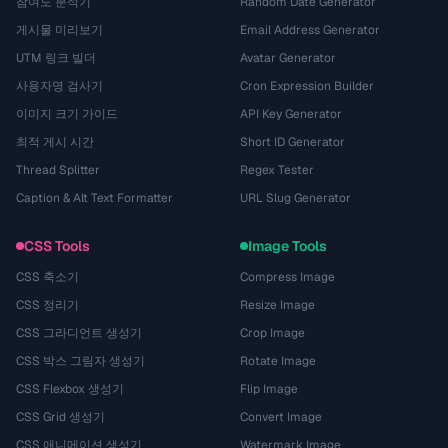
참여도 분석기
Random Date Generator
게시물 미리보기
Email Address Generator
UTM 링크 빌더
Avatar Generator
사용자명 검사기
Cron Expression Builder
이미지 크기 가이드
API Key Generator
최적 게시 시간
Short ID Generator
Thread Splitter
Regex Tester
Caption & Alt Text Formatter
URL Slug Generator
CSS Tools
Image Tools
CSS 축소기
Compress Image
CSS 정리기
Resize Image
CSS 그라디언트 생성기
Crop Image
CSS 박스 그림자 생성기
Rotate Image
CSS Flexbox 생성기
Flip Image
CSS Grid 생성기
Convert Image
CSS 애니메이션 생성기
Watermark Image