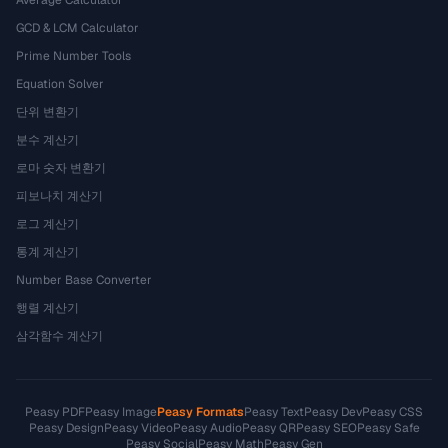
Average Calculator
GCD & LCM Calculator
Prime Number Tools
Equation Solver
단위 변환기
분수 계산기
로마 숫자 변환기
피보나치 계산기
로그 계산기
통계 계산기
Number Base Converter
행렬 계산기
삼각함수 계산기
Peasy PDF
Peasy Image
Peasy Formats
Peasy Text
Peasy Dev
Peasy CSS
Peasy Design
Peasy Video
Peasy Audio
Peasy QR
Peasy SEO
Peasy Safe
Peasy Social
Peasy Math
Peasy Gen