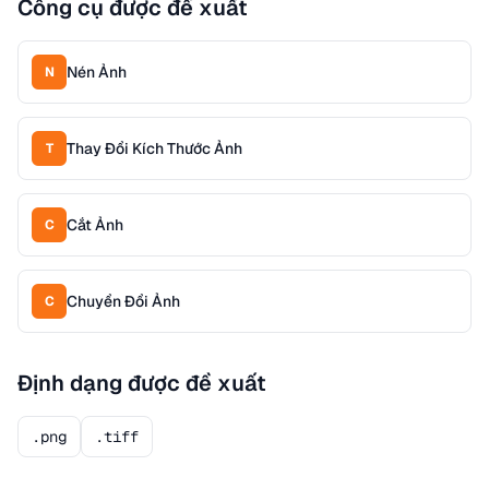
Công cụ được đề xuất
Nén Ảnh
N
Thay Đổi Kích Thước Ảnh
T
Cắt Ảnh
C
Chuyển Đổi Ảnh
C
Định dạng được đề xuất
.png
.tiff