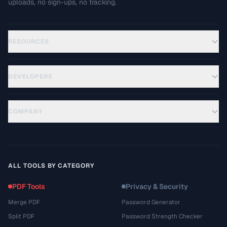
uploads, no sign-ups, no tracking.
RESOURCES
DEVELOPERS
COMPANY
ALL TOOLS BY CATEGORY
PDF Tools
Privacy & Security
Merge PDF
Password Generator
Split PDF
Password Strength Checker