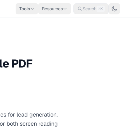
Tools
Resources
Search
⌘K
le PDF
es for lead generation.
for both screen reading