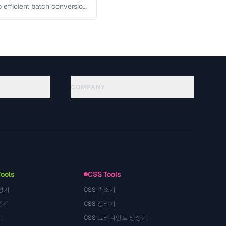
p efficient batch conversion
COMPANY
About
Technology
Privacy Policy
Terms of Service
Tools
CSS Tools
성기
CSS 축소기
성기
CSS 정리기
기
CSS 그라디언트 생성기