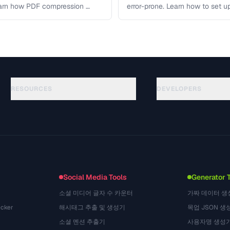
earn how PDF compression …
error-prone. Learn how to set u
workflows …
RESOURCES
DEVELOPERS
Guides
API Documentation
(117)
Glossary
OpenAPI Spec
(34)
Use Cases
llms.txt
(302)
File Formats
Embed Widget
(131)
Conversions
(1484)
Social Media Tools
Generator 
소셜 미디어 글자 수 카운터
가짜 데이터 생
cker
해시태그 추출 및 생성기
목업 JSON 생
소셜 멘션 추출기
사용자명 생성