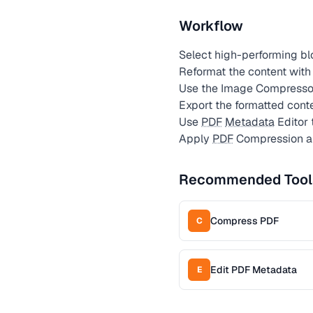
Workflow
Select high-performing bl
Reformat the content with
Use the Image Compresso
Export the formatted cont
Use
PDF
Metadata
Editor 
Apply
PDF
Compression an
Recommended Tool
Compress PDF
C
Edit PDF Metadata
E