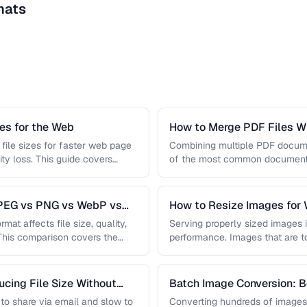
mats
s for the Web
How to Merge PDF Files Wi
file sizes for faster web page
Combining multiple PDF document
ity loss. This guide covers
of the most common document 
you …
JPEG vs PNG vs WebP vs
How to Resize Images for 
Quality
mat affects file size, quality,
Serving properly sized images i
 This comparison covers the
performance. Images that are 
and slow page loads, …
cing File Size Without
Batch Image Conversion: B
Processing
t to share via email and slow to
Converting hundreds of images