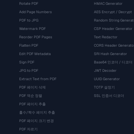
Rotate PDF
HMAC Generator
Add Page Numbers
AES Encrypt / Decrypt
PDF to JPG
Random String Generat
Watermark PDF
CSP Header Generator
Reorder PDF Pages
Text Redactor
Flatten PDF
CORS Header Generato
Edit PDF Metadata
SRI Hash Generator
Sign PDF
Base64 인코더 / 디코더
JPG to PDF
JWT Decoder
Extract Text from PDF
UUID Generator
PDF 페이지 삭제
TOTP 설정기
PDF 역순 정렬
SSL 인증서 디코더
PDF 페이지 추출
홀수/짝수 페이지 추출
PDF 페이지 크기 변경
PDF 자르기