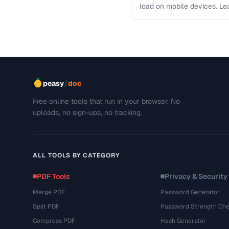
load on mobile devices. L
/
peasy
doc
Free online tools that run in your browser. No
uploads, no sign-ups, no tracking.
ALL TOOLS BY CATEGORY
PDF Tools
Privacy & Security
Merge PDF
Password Generator
Split PDF
Password Strength Che
Compress PDF
Hash Generator