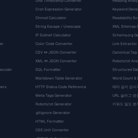
Unix Timestamp Converter
Heading Analy
Cron Expression Generator
Keyword Densi
Chmod Calculator
Readability Sc
String Escape / Unescape
XML Sitemap 
IP Subnet Calculator
Schema.org Ge
er
Color Code Converter
Link Extractor
CSV ↔ JSON Converter
Canonical Tag
XML ↔ JSON Converter
Robots.txt Ana
Decoder
SQL Formatter
Structured Dat
Markdown Table Generator
Word Count &
bers
HTTP Status Code Reference
메타 길이 검사
Meta Tags Generator
URL 슬러그 생
Robots.txt Generator
키워드 밀도 분
.gitignore Generator
HTML Formatter
CSS Unit Converter