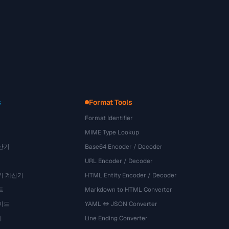
s
Format Tools
Format Identifier
MIME Type Lookup
산기
Base64 Encoder / Decoder
URL Encoder / Decoder
기 계산기
HTML Entity Encoder / Decoder
트
Markdown to HTML Converter
이드
YAML ↔ JSON Converter
기
Line Ending Converter