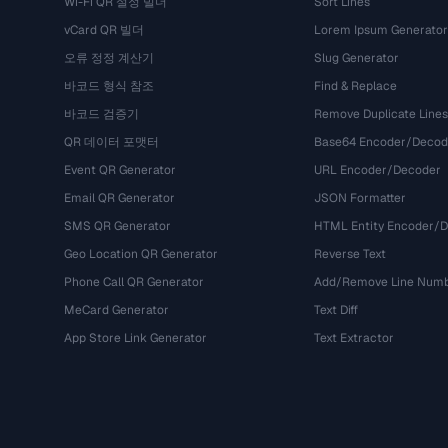
Wi-Fi QR 설정 빌더
Sort Lines
vCard QR 빌더
Lorem Ipsum Generator
오류 정정 계산기
Slug Generator
바코드 형식 참조
Find & Replace
바코드 검증기
Remove Duplicate Lines
QR 데이터 포맷터
Base64 Encoder/Decod
Event QR Generator
URL Encoder/Decoder
Email QR Generator
JSON Formatter
SMS QR Generator
HTML Entity Encoder/
Geo Location QR Generator
Reverse Text
Phone Call QR Generator
Add/Remove Line Num
MeCard Generator
Text Diff
App Store Link Generator
Text Extractor