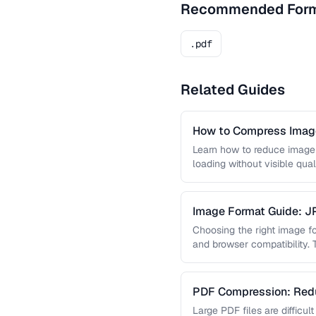
Recommended For
.pdf
Related Guides
How to Compress Image
Learn how to reduce image 
loading without visible qual
lossy …
Image Format Guide: 
AVIF
Choosing the right image for
and browser compatibility.
strengths of JPEG, PNG, …
PDF Compression: Redu
Sacrificing Quality
Large PDF files are difficul