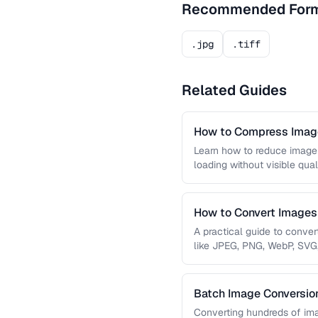
Recommended For
.jpg
.tiff
Related Guides
How to Compress Image
Learn how to reduce image 
loading without visible qual
lossy …
How to Convert Image
A practical guide to conve
like JPEG, PNG, WebP, SVG
conversions are lossless, …
Batch Image Conversion
Processing
Converting hundreds of ima