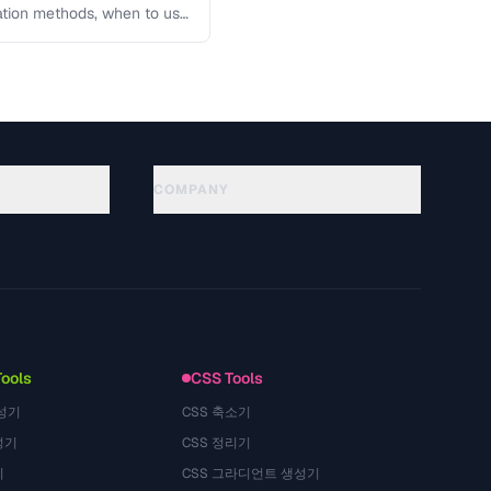
lation methods, when to use
COMPANY
About
Technology
Privacy Policy
Terms of Service
Tools
CSS Tools
성기
CSS 축소기
성기
CSS 정리기
기
CSS 그라디언트 생성기