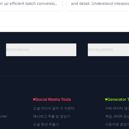
et up efficient batch conversion
and detail. Understand interpo
each algorithm, and how to …
RESOURCES
DEVELOPERS
Guides
API Documentation
(117)
Glossary
OpenAPI Spec
(34)
Use Cases
llms.txt
(302)
File Formats
Embed Widget
(131)
Conversions
(1484)
Social Media Tools
Generator 
소셜 미디어 글자 수 카운터
가짜 데이터 생
cker
해시태그 추출 및 생성기
목업 JSON 생
소셜 멘션 추출기
사용자명 생성