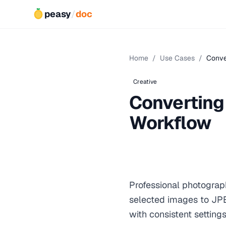
peasy
/
doc
Home
/
Use Cases
/
Conve
Creative
Converting 
Workflow
Professional photograph
selected images to JP
with consistent setting