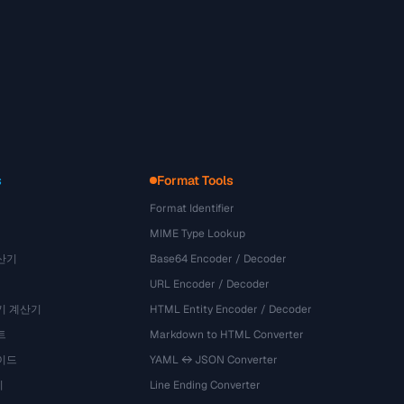
s
Format Tools
Format Identifier
MIME Type Lookup
산기
Base64 Encoder / Decoder
URL Encoder / Decoder
기 계산기
HTML Entity Encoder / Decoder
트
Markdown to HTML Converter
이드
YAML ↔ JSON Converter
기
Line Ending Converter