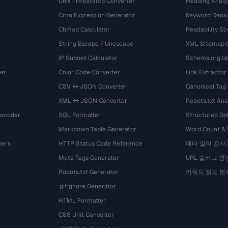
Unix Timestamp Converter
Heading Analy
Cron Expression Generator
Keyword Densi
Chmod Calculator
Readability Sc
String Escape / Unescape
XML Sitemap 
IP Subnet Calculator
Schema.org Ge
er
Color Code Converter
Link Extractor
CSV ↔ JSON Converter
Canonical Tag
XML ↔ JSON Converter
Robots.txt Ana
Decoder
SQL Formatter
Structured Dat
Markdown Table Generator
Word Count &
bers
HTTP Status Code Reference
메타 길이 검사
Meta Tags Generator
URL 슬러그 생
Robots.txt Generator
키워드 밀도 분
.gitignore Generator
HTML Formatter
CSS Unit Converter