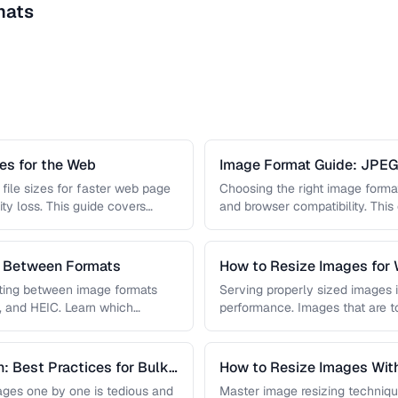
mats
s for the Web
Image Format Guide: JPE
AVIF
file sizes for faster web page
Choosing the right image format 
ity loss. This guide covers
and browser compatibility. Thi
strengths of JPEG, PNG, …
s Between Formats
How to Resize Images for 
Quality
rting between image formats
Serving properly sized images i
, and HEIC. Learn which
performance. Images that are 
and slow page loads, …
: Best Practices for Bulk
How to Resize Images With
ges one by one is tedious and
Master image resizing techniqu