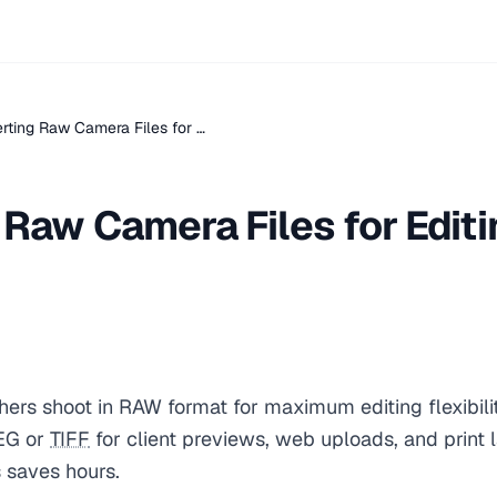
rting Raw Camera Files for …
Raw Camera Files for Editi
ers shoot in RAW format for maximum editing flexibili
EG or
TIFF
for client previews, web uploads, and print 
s saves hours.