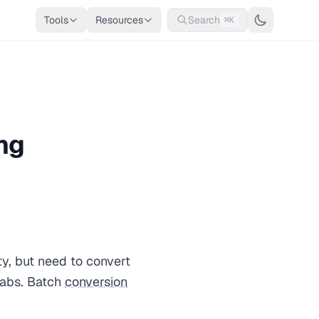
Tools
Resources
Search
⌘K
ng
ty, but need to convert
labs. Batch
conversion