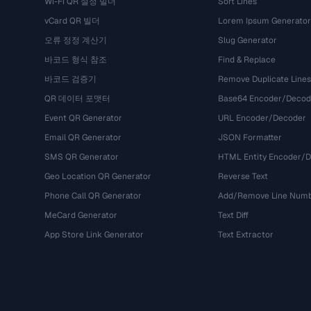
Wi-Fi QR 설정 빌더
Sort Lines
vCard QR 빌더
Lorem Ipsum Generator
오류 정정 계산기
Slug Generator
바코드 형식 참조
Find & Replace
바코드 검증기
Remove Duplicate Lines
QR 데이터 포맷터
Base64 Encoder/Decod
Event QR Generator
URL Encoder/Decoder
Email QR Generator
JSON Formatter
SMS QR Generator
HTML Entity Encoder/
Geo Location QR Generator
Reverse Text
Phone Call QR Generator
Add/Remove Line Num
MeCard Generator
Text Diff
App Store Link Generator
Text Extractor