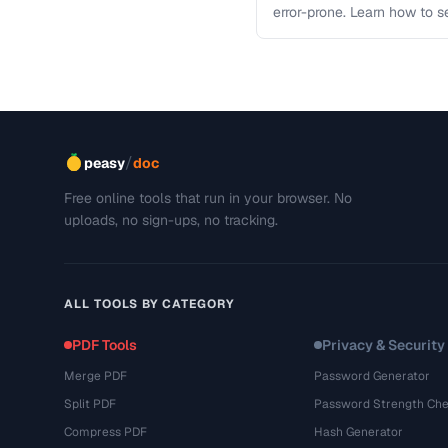
error-prone. Learn how to s
workflows …
/
peasy
doc
Free online tools that run in your browser. No
uploads, no sign-ups, no tracking.
ALL TOOLS BY CATEGORY
PDF Tools
Privacy & Security
Merge PDF
Password Generator
Split PDF
Password Strength Che
Compress PDF
Hash Generator