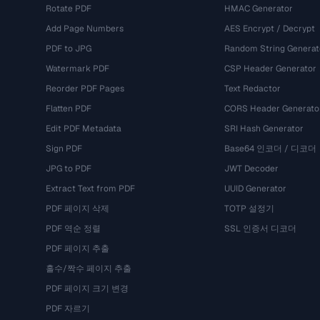
Rotate PDF
HMAC Generator
Add Page Numbers
AES Encrypt / Decrypt
PDF to JPG
Random String Generat
Watermark PDF
CSP Header Generator
Reorder PDF Pages
Text Redactor
Flatten PDF
CORS Header Generato
Edit PDF Metadata
SRI Hash Generator
Sign PDF
Base64 인코더 / 디코더
JPG to PDF
JWT Decoder
Extract Text from PDF
UUID Generator
PDF 페이지 삭제
TOTP 설정기
PDF 역순 정렬
SSL 인증서 디코더
PDF 페이지 추출
홀수/짝수 페이지 추출
PDF 페이지 크기 변경
PDF 자르기