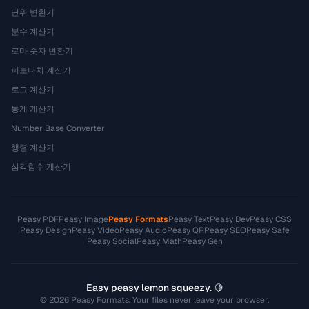
단위 변환기
분수 계산기
로마 숫자 변환기
피보나치 계산기
로그 계산기
통계 계산기
Number Base Converter
행렬 계산기
삼각함수 계산기
Peasy PDF
Peasy Image
Peasy Formats
Peasy Text
Peasy Dev
Peasy CSS
Peasy Design
Peasy Video
Peasy Audio
Peasy QR
Peasy SEO
Peasy Safe
Peasy Social
Peasy Math
Peasy Gen
Easy peasy lemon squeezy. 🍋
© 2026 Peasy Formats. Your files never leave your browser.