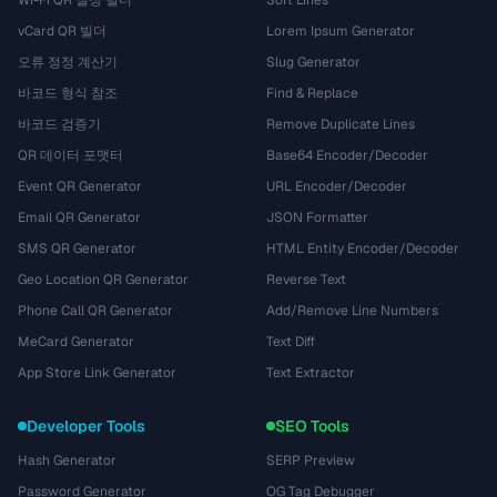
Wi-Fi QR 설정 빌더
Sort Lines
vCard QR 빌더
Lorem Ipsum Generator
오류 정정 계산기
Slug Generator
바코드 형식 참조
Find & Replace
바코드 검증기
Remove Duplicate Lines
QR 데이터 포맷터
Base64 Encoder/Decoder
Event QR Generator
URL Encoder/Decoder
Email QR Generator
JSON Formatter
SMS QR Generator
HTML Entity Encoder/Decoder
Geo Location QR Generator
Reverse Text
Phone Call QR Generator
Add/Remove Line Numbers
MeCard Generator
Text Diff
App Store Link Generator
Text Extractor
Developer Tools
SEO Tools
Hash Generator
SERP Preview
Password Generator
OG Tag Debugger