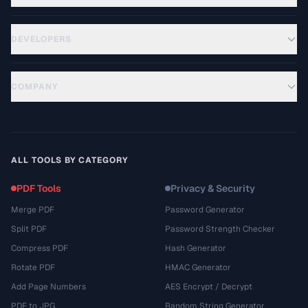
DEVELOPERS
COMPANY
ALL TOOLS BY CATEGORY
PDF Tools
Privacy & Security
Merge PDF
Password Generator
Split PDF
Password Strength Checker
Compress PDF
Hash Generator
Rotate PDF
HMAC Generator
Add Page Numbers
AES Encrypt / Decrypt
PDF to JPG
Random String Generator