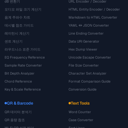
dB 변환기
URL Encoder / Decoder
오디오 파일 크기 계산기
HTML Entity Encoder / Decoder
음계 주파수 차트
Markdown to HTML Converter
데시벨 참조 가이드
YAML ↔ JSON Converter
레이턴시 계산기
Line Ending Converter
센트 계산기
Data URI Generator
라우드니스 표준 가이드
Hex Dump Viewer
EQ Frequency Reference
Unicode Escape Converter
Sample Rate Converter
File Size Converter
Bit Depth Analyzer
Character Set Analyzer
Chord Reference
Format Comparison Guide
Key & Scale Reference
Conversion Guide
QR & Barcode
Text Tools
QR 데이터 분석기
Word Counter
QR 용량 참조
Case Converter