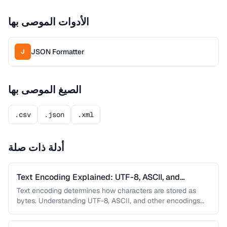
الأدوات الموصى بها
JSON Formatter
J
الصيغ الموصى بها
.csv
.json
.xml
أدلة ذات صلة
Text Encoding Explained: UTF-8, ASCII, and
Beyond
Text encoding determines how characters are stored as
bytes. Understanding UTF-8, ASCII, and other encodings
prevents garbled text, mojibake, and …