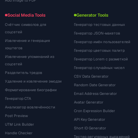
Add Image to PDF
Social Media Tools
Generator Tools
Счётчик символов для
Генератор тестовых данных
соцсетей
Генератор JSON-макетов
Извлечение и генерация
Генератор имён пользователей
хэштегов
Генератор цветовых палитр
Извлечение упоминаний из
Генератор Lorem с разметкой
соцсетей
Генератор случайных чисел
Разделитель тредов
CSV Data Generator
Удаление и извлечение эмодзи
Random Date Generator
Форматирование биографии
Email Address Generator
Генератор CTA
Avatar Generator
Анализатор вовлечённости
Cron Expression Builder
Post Preview
API Key Generator
UTM Link Builder
Short ID Generator
Handle Checker
Тестер регулярных выражений