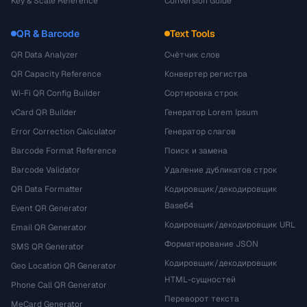
Key & Scale Reference
Conversion Guide
QR & Barcode
Text Tools
QR Data Analyzer
Счётчик слов
QR Capacity Reference
Конвертер регистра
Wi-Fi QR Config Builder
Сортировка строк
vCard QR Builder
Генератор Lorem Ipsum
Error Correction Calculator
Генератор слагов
Barcode Format Reference
Поиск и замена
Barcode Validator
Удаление дубликатов строк
QR Data Formatter
Кодировщик/декодировщик
Base64
Event QR Generator
Кодировщик/декодировщик URL
Email QR Generator
Форматирование JSON
SMS QR Generator
Кодировщик/декодировщик
Geo Location QR Generator
HTML-сущностей
Phone Call QR Generator
Переворот текста
MeCard Generator