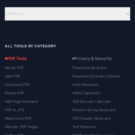
COMPANY
ALL TOOLS BY CATEGORY
PDF Tools
Privacy & Security
Merge PDF
Password Generator
Split PDF
Password Strength Checker
Compress PDF
Hash Generator
Rotate PDF
HMAC Generator
Add Page Numbers
AES Encrypt / Decrypt
PDF to JPG
Random String Generator
Watermark PDF
CSP Header Generator
Reorder PDF Pages
Text Redactor