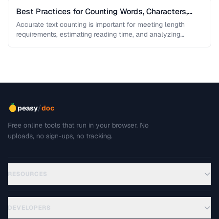
Best Practices for Counting Words, Characters,
and Lines
Accurate text counting is important for meeting length
requirements, estimating reading time, and analyzing
content. This guide covers the nuances …
/
peasy
doc
Free online tools that run in your browser. No
uploads, no sign-ups, no tracking.
RESOURCES
DEVELOPERS