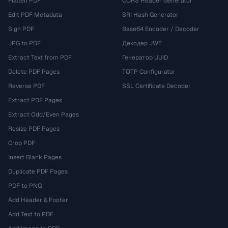
Flatten PDF
CORS Header Generator
Edit PDF Metadata
SRI Hash Generator
Sign PDF
Base64 Encoder / Decoder
JPG to PDF
Декодер JWT
Extract Text from PDF
Генератор UUID
Delete PDF Pages
TOTP Configurator
Reverse PDF
SSL Certificate Decoder
Extract PDF Pages
Extract Odd/Even Pages
Resize PDF Pages
Crop PDF
Insert Blank Pages
Duplicate PDF Pages
PDF to PNG
Add Header & Footer
Add Text to PDF