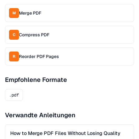
Merge PDF
M
Compress PDF
C
Reorder PDF Pages
R
Empfohlene Formate
.pdf
Verwandte Anleitungen
How to Merge PDF Files Without Losing Quality