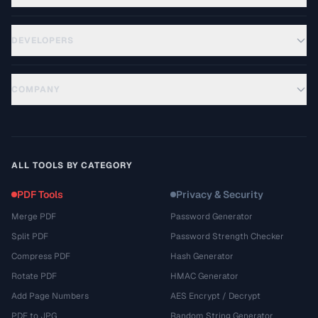
DEVELOPERS
COMPANY
ALL TOOLS BY CATEGORY
PDF Tools
Privacy & Security
Merge PDF
Password Generator
Split PDF
Password Strength Checker
Compress PDF
Hash Generator
Rotate PDF
HMAC Generator
Add Page Numbers
AES Encrypt / Decrypt
PDF to JPG
Random String Generator