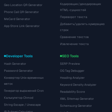
Кодировщик/декодировщик
Geo Location QR Generator
HTML-сущностей
Phone Call QR Generator
Переворот текста
MeCard Generator
Добавить/удалить нумерацию
App Store Link Generator
строк
Сравнение текстов
Извлечение текста
Developer Tools
SEO Tools
Hash Generator
SERP Preview
Password Generator
OG Tag Debugger
Конвертер Unix-временных
Heading Analyzer
меток
Keyword Density Analyzer
Генератор выражений Cron
Readability Score
Калькулятор Chmod
XML Sitemap Generator
String Escape / Unescape
Schema.org Generator
IP Subnet Calculator