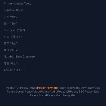
Prime Number Tools
Equation Solver
단위 변환기
분수 계산기
로마 숫자 변환기
피보나치 계산기
로그 계산기
통계 계산기
Number Base Converter
행렬 계산기
삼각함수 계산기
Peasy PDF
Peasy Image
Peasy Formats
Peasy Text
Peasy Dev
Peasy CSS
Peasy Design
Peasy Video
Peasy Audio
Peasy QR
Peasy SEO
Peasy Safe
Peasy Social
Peasy Math
Peasy Gen