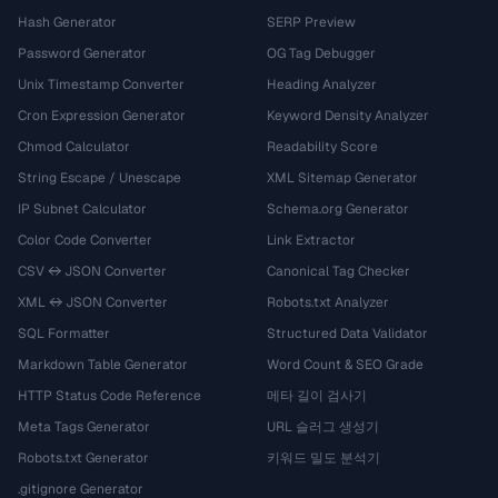
Hash Generator
SERP Preview
Password Generator
OG Tag Debugger
Unix Timestamp Converter
Heading Analyzer
Cron Expression Generator
Keyword Density Analyzer
Chmod Calculator
Readability Score
String Escape / Unescape
XML Sitemap Generator
IP Subnet Calculator
Schema.org Generator
Color Code Converter
Link Extractor
CSV ↔ JSON Converter
Canonical Tag Checker
XML ↔ JSON Converter
Robots.txt Analyzer
SQL Formatter
Structured Data Validator
Markdown Table Generator
Word Count & SEO Grade
HTTP Status Code Reference
메타 길이 검사기
Meta Tags Generator
URL 슬러그 생성기
Robots.txt Generator
키워드 밀도 분석기
.gitignore Generator