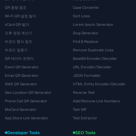
QR 용량 참조
Case Converter
Wi-Fi QR 설정 빌더
Sort Lines
vCard QR 빌더
Lorem Ipsum Generator
오류 정정 계산기
Slug Generator
바코드 형식 참조
Find & Replace
바코드 검증기
Remove Duplicate Lines
QR 데이터 포맷터
Base64 Encoder/Decoder
Event QR Generator
URL Encoder/Decoder
Email QR Generator
JSON Formatter
SMS QR Generator
HTML Entity Encoder/Decoder
Geo Location QR Generator
Reverse Text
Phone Call QR Generator
Add/Remove Line Numbers
MeCard Generator
Text Diff
App Store Link Generator
Text Extractor
Developer Tools
SEO Tools