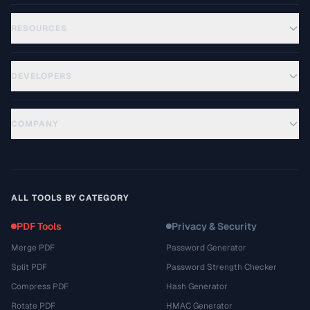
RESOURCES
DEVELOPERS
COMPANY
ALL TOOLS BY CATEGORY
PDF Tools
Privacy & Security
Merge PDF
Password Generator
Split PDF
Password Strength Checker
Compress PDF
Hash Generator
Rotate PDF
HMAC Generator