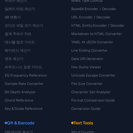
주파수 계산기
MIME Type Lookup
딜레이 타임 계산기
Base64 Encoder / Decoder
dB 변환기
URL Encoder / Decoder
오디오 파일 크기 계산기
HTML Entity Encoder / Decoder
음계 주파수 차트
Markdown to HTML Converter
데시벨 참조 가이드
YAML ↔ JSON Converter
레이턴시 계산기
Line Ending Converter
센트 계산기
Data URI Generator
라우드니스 표준 가이드
Hex Dump Viewer
EQ Frequency Reference
Unicode Escape Converter
Sample Rate Converter
File Size Converter
Bit Depth Analyzer
Character Set Analyzer
Chord Reference
Format Comparison Guide
Key & Scale Reference
Conversion Guide
QR & Barcode
Text Tools
QR 데이터 분석기
Word Counter