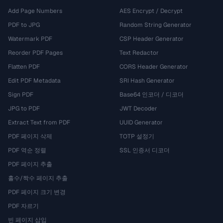
Add Page Numbers
AES Encrypt / Decrypt
PDF to JPG
Random String Generator
Watermark PDF
CSP Header Generator
Reorder PDF Pages
Text Redactor
Flatten PDF
CORS Header Generator
Edit PDF Metadata
SRI Hash Generator
Sign PDF
Base64 인코더 / 디코더
JPG to PDF
JWT Decoder
Extract Text from PDF
UUID Generator
PDF 페이지 삭제
TOTP 설정기
PDF 역순 정렬
SSL 인증서 디코더
PDF 페이지 추출
홀수/짝수 페이지 추출
PDF 페이지 크기 변경
PDF 자르기
빈 페이지 삽입