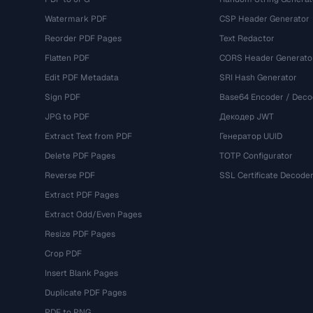
Watermark PDF
CSP Header Generator
Reorder PDF Pages
Text Redactor
Flatten PDF
CORS Header Generato
Edit PDF Metadata
SRI Hash Generator
Sign PDF
Base64 Encoder / Deco
JPG to PDF
Декодер JWT
Extract Text from PDF
Генератор UUID
Delete PDF Pages
TOTP Configurator
Reverse PDF
SSL Certificate Decode
Extract PDF Pages
Extract Odd/Even Pages
Resize PDF Pages
Crop PDF
Insert Blank Pages
Duplicate PDF Pages
PDF to PNG