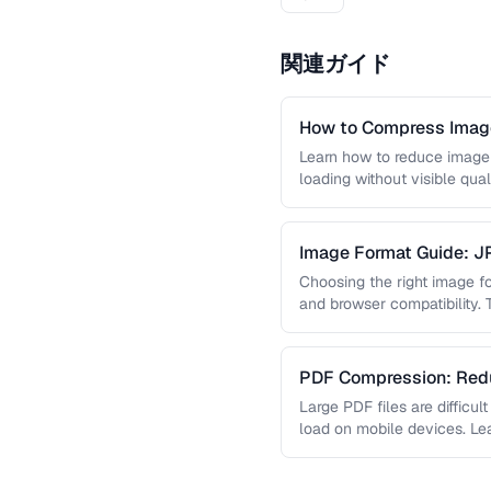
関連ガイド
How to Compress Image
Learn how to reduce image 
loading without visible qual
lossy …
Image Format Guide: 
AVIF
Choosing the right image for
and browser compatibility.
strengths of JPEG, PNG, …
PDF Compression: Redu
Sacrificing Quality
Large PDF files are difficul
load on mobile devices. L