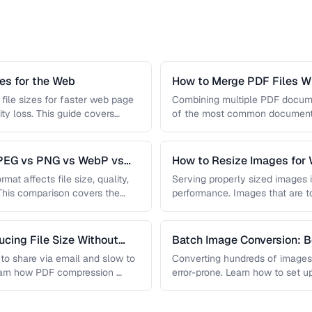
s for the Web
How to Merge PDF Files Wi
file sizes for faster web page
Combining multiple PDF document
ity loss. This guide covers
of the most common document 
you …
JPEG vs PNG vs WebP vs
How to Resize Images for 
Quality
mat affects file size, quality,
Serving properly sized images i
 This comparison covers the
performance. Images that are 
and slow page loads, …
cing File Size Without
Batch Image Conversion: B
Processing
t to share via email and slow to
Converting hundreds of images
earn how PDF compression …
error-prone. Learn how to set u
workflows …