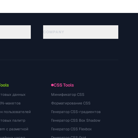
COMPANY
About
Technology
プライバシーポリシー
利用規約
Tools
CSS Tools
стовых данных
Минификатор CSS
ON-макетов
Форматирование CSS
ён пользователей
Генератор CSS-градиентов
етовых палитр
Генератор CSS Box Shadow
rem с разметкой
Генератор CSS Flexbox
учайных чисел
Генератор CSS Grid