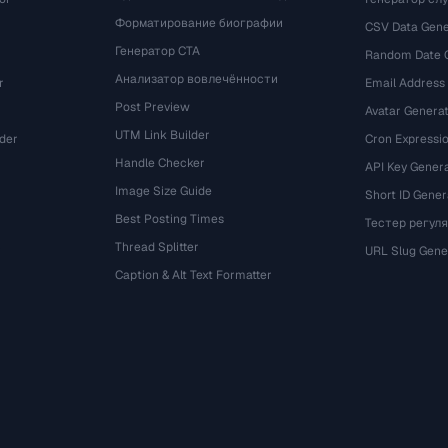
Форматирование биографии
CSV Data Gene
Генератор CTA
Random Date 
Анализатор вовлечённости
r
Email Address
Post Preview
Avatar Genera
UTM Link Builder
der
Cron Expressio
Handle Checker
API Key Gener
Image Size Guide
Short ID Gener
Best Posting Times
Тестер регул
Thread Splitter
r
URL Slug Gene
Caption & Alt Text Formatter