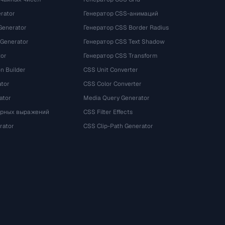
rator
Генератор CSS-анимаций
Generator
Генератор CSS Border Radius
 Generator
Генератор CSS Text Shadow
tor
Генератор CSS Transform
n Builder
CSS Unit Converter
ator
CSS Color Converter
ator
Media Query Generator
ярных выражений
CSS Filter Effects
rator
CSS Clip-Path Generator