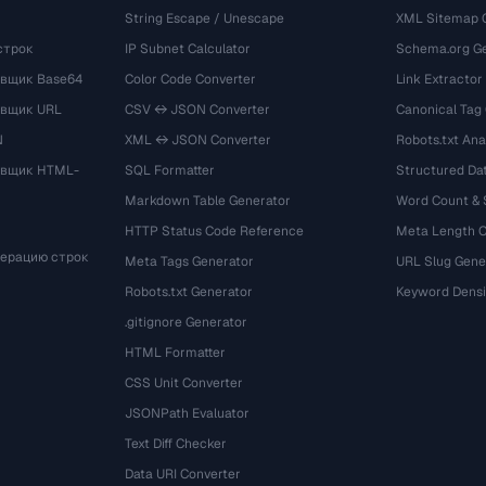
String Escape / Unescape
XML Sitemap 
строк
IP Subnet Calculator
Schema.org Ge
вщик Base64
Color Code Converter
Link Extractor
овщик URL
CSV ↔ JSON Converter
Canonical Tag
N
XML ↔ JSON Converter
Robots.txt Ana
овщик HTML-
SQL Formatter
Structured Dat
Markdown Table Generator
Word Count &
HTTP Status Code Reference
Meta Length 
мерацию строк
Meta Tags Generator
URL Slug Gene
Robots.txt Generator
Keyword Densi
.gitignore Generator
HTML Formatter
CSS Unit Converter
JSONPath Evaluator
Text Diff Checker
Data URI Converter