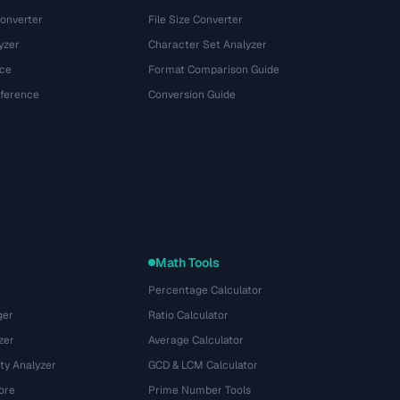
onverter
File Size Converter
yzer
Character Set Analyzer
ce
Format Comparison Guide
eference
Conversion Guide
Math Tools
Percentage Calculator
ger
Ratio Calculator
zer
Average Calculator
ty Analyzer
GCD & LCM Calculator
ore
Prime Number Tools