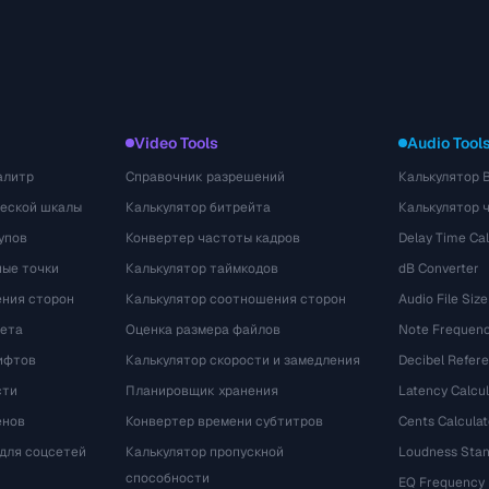
Video Tools
Audio Tool
алитр
Справочник разрешений
Калькулятор 
ческой шкалы
Калькулятор битрейта
Калькулятор 
упов
Конвертер частоты кадров
Delay Time Cal
ые точки
Калькулятор таймкодов
dB Converter
ения сторон
Калькулятор соотношения сторон
Audio File Size
вета
Оценка размера файлов
Note Frequenc
ифтов
Калькулятор скорости и замедления
Decibel Refer
сти
Планировщик хранения
Latency Calcul
енов
Конвертер времени субтитров
Cents Calculat
для соцсетей
Калькулятор пропускной
Loudness Stan
способности
EQ Frequency