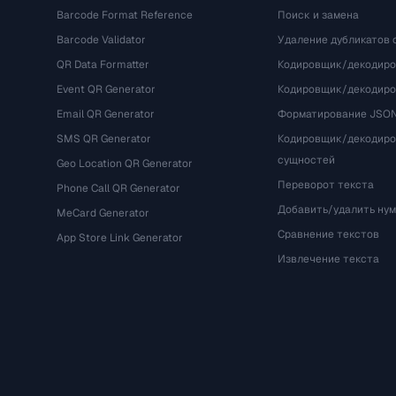
Barcode Format Reference
Поиск и замена
Barcode Validator
Удаление дубликатов 
QR Data Formatter
Кодировщик/декодиро
Event QR Generator
Кодировщик/декодир
Email QR Generator
Форматирование JSO
SMS QR Generator
Кодировщик/декодир
сущностей
Geo Location QR Generator
Переворот текста
Phone Call QR Generator
Добавить/удалить ну
MeCard Generator
Сравнение текстов
App Store Link Generator
Извлечение текста