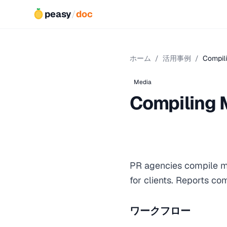
peasy
/
doc
ホーム
/
活用事例
/
Compil
Media
Compiling 
PR agencies compile me
for clients. Reports co
ワークフロー