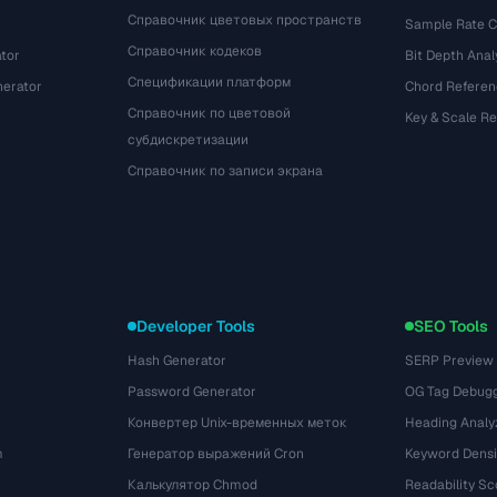
Справочник цветовых пространств
Sample Rate C
Справочник кодеков
tor
Bit Depth Anal
Спецификации платформ
nerator
Chord Referen
Справочник по цветовой
Key & Scale R
субдискретизации
Справочник по записи экрана
Developer Tools
SEO Tools
Hash Generator
SERP Preview
Password Generator
OG Tag Debug
Конвертер Unix-временных меток
Heading Analy
m
Генератор выражений Cron
Keyword Densi
Калькулятор Chmod
Readability Sc