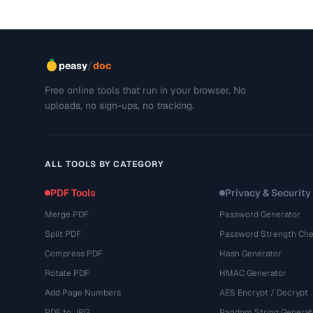
/
peasy
doc
Free online tools that run in your browser. No
uploads, no sign-ups, no tracking.
ALL TOOLS BY CATEGORY
PDF Tools
Privacy & Security
Merge PDF
Password Generator
Split PDF
Password Strength Che
Compress PDF
Hash Generator
Rotate PDF
HMAC Generator
Add Page Numbers
AES Encrypt / Decrypt
PDF to JPG
Random String Generat