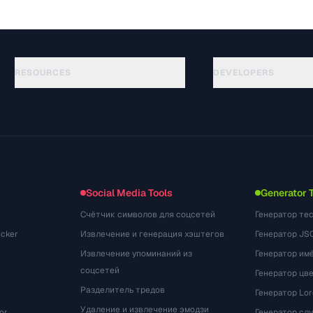
RESOURCES
DEVELOPERS
ガイド
API Documentation
(184)
用語集
OpenAPI Spec
(34)
活用事例
llms.txt
(302)
ファイル形式
Embed Widget
(131)
変換
(1484)
Social Media Tools
Generator 
Счётчик символов для соцсетей
Генератор те
cker
Извлечение и генерация хэштегов
Генератор JS
Извлечение упоминаний из
Генератор им
соцсетей
Генератор цв
Разделитель тредов
Генератор Lo
Удаление и извлечение эмодзи
or
Генератор сл