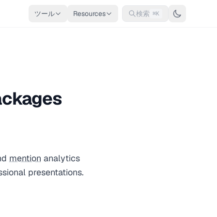
ツール
Resources
検索
⌘K
Packages
and
mention
analytics
ssional presentations.