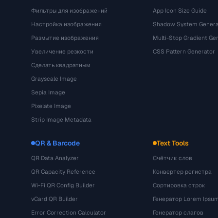
Фильтры для изображений
App Icon Size Guide
Настройка изображения
Shadow System Genera
Размытие изображения
Multi-Stop Gradient Ge
Увеличение резкости
CSS Pattern Generator
Сделать квадратным
Grayscale Image
Sepia Image
Pixelate Image
Strip Image Metadata
QR & Barcode
Text Tools
QR Data Analyzer
Счётчик слов
QR Capacity Reference
Конвертер регистра
Wi-Fi QR Config Builder
Сортировка строк
vCard QR Builder
Генератор Lorem Ipsu
Error Correction Calculator
Генератор слагов