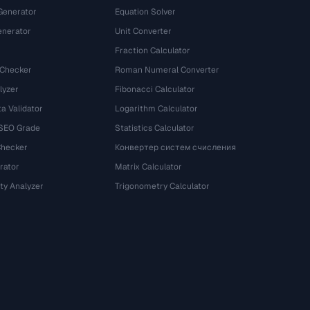
Generator
Equation Solver
nerator
Unit Converter
Fraction Calculator
 Checker
Roman Numeral Converter
lyzer
Fibonacci Calculator
a Validator
Logarithm Calculator
 SEO Grade
Statistics Calculator
Checker
Конвертер систем счисления
rator
Matrix Calculator
ty Analyzer
Trigonometry Calculator