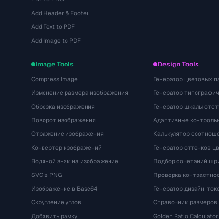
Add Header & Footer
Add Text to PDF
Add Image to PDF
Image Tools
Design Tools
Compress Image
Генератор цветовых п
Изменение размера изображения
Генератор типографи
Обрезка изображения
Генератор шкалы отст
Поворот изображения
Адаптивные контрольн
Отражение изображения
Калькулятор соотнош
Конвертер изображений
Генератор оттенков ц
Водяной знак на изображение
Подбор сочетаний шр
SVG в PNG
Проверка контрастно
Изображение в Base64
Генератор дизайн-ток
Скругление углов
Справочник размеров 
Добавить рамку
Golden Ratio Calculator