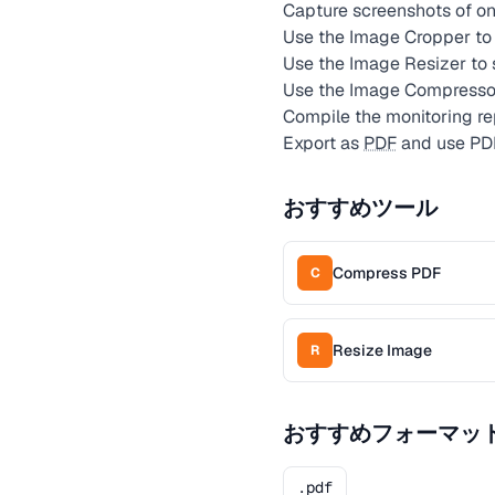
Capture screenshots of on
Use the Image Cropper to 
Use the Image Resizer to 
Use the Image Compressor 
Compile the monitoring re
Export as
PDF
and use PDF
おすすめツール
Compress PDF
C
Resize Image
R
おすすめフォーマッ
.pdf