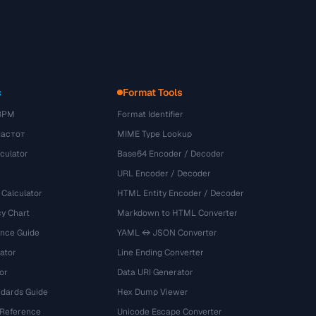
s
Format Tools
BPM
Format Identifier
частот
MIME Type Lookup
culator
Base64 Encoder / Decoder
URL Encoder / Decoder
 Calculator
HTML Entity Encoder / Decoder
y Chart
Markdown to HTML Converter
ence Guide
YAML ↔ JSON Converter
ator
Line Ending Converter
or
Data URI Generator
dards Guide
Hex Dump Viewer
 Reference
Unicode Escape Converter