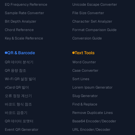
EQ Frequency Reference
Unicode Escape Converter
Sample Rate Converter
File Size Converter
Bit Depth Analyzer
Character Set Analyzer
Chord Reference
Format Comparison Guide
Key & Scale Reference
Conversion Guide
QR & Barcode
Text Tools
QR 데이터 분석기
Word Counter
QR 용량 참조
Case Converter
Wi-Fi QR 설정 빌더
Sort Lines
vCard QR 빌더
Lorem Ipsum Generator
오류 정정 계산기
Slug Generator
바코드 형식 참조
Find & Replace
바코드 검증기
Remove Duplicate Lines
QR 데이터 포맷터
Base64 Encoder/Decoder
Event QR Generator
URL Encoder/Decoder