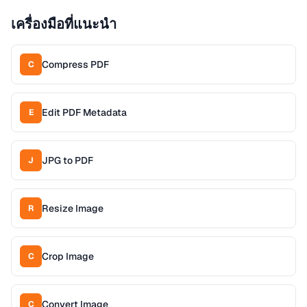
เครื่องมือที่แนะนำ
Compress PDF
C
Edit PDF Metadata
E
JPG to PDF
J
Resize Image
R
Crop Image
C
Convert Image
C