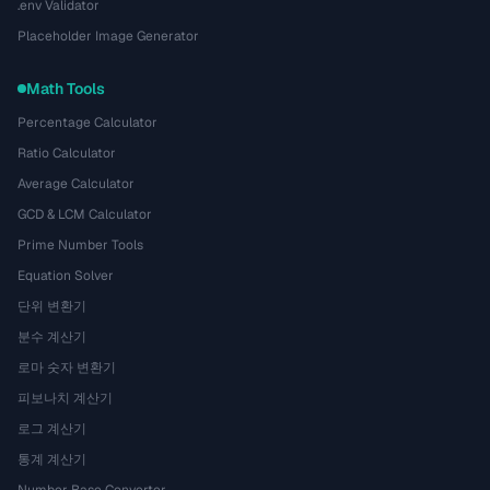
.env Validator
Placeholder Image Generator
Math Tools
Percentage Calculator
Ratio Calculator
Average Calculator
GCD & LCM Calculator
Prime Number Tools
Equation Solver
단위 변환기
분수 계산기
로마 숫자 변환기
피보나치 계산기
로그 계산기
통계 계산기