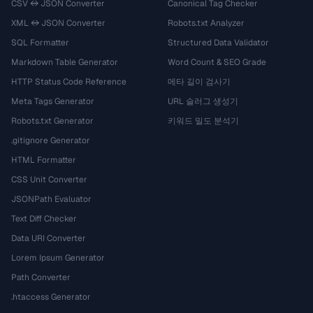
CSV ↔ JSON Converter
Canonical Tag Checker
XML ↔ JSON Converter
Robots.txt Analyzer
SQL Formatter
Structured Data Validator
Markdown Table Generator
Word Count & SEO Grade
HTTP Status Code Reference
메타 길이 검사기
Meta Tags Generator
URL 슬러그 생성기
Robots.txt Generator
키워드 밀도 분석기
.gitignore Generator
HTML Formatter
CSS Unit Converter
JSONPath Evaluator
Text Diff Checker
Data URI Converter
Lorem Ipsum Generator
Path Converter
.htaccess Generator