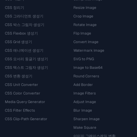
CSS 정리기
Resize Image
CSS 그라디언트 생성기
Crop Image
CSS 박스 그림자 생성기
Rotate Image
CSS Flexbox 생성기
Flip Image
CSS Grid 생성기
Convert Image
CSS 애니메이션 생성기
Watermark Image
CSS 모서리 둥글기 생성기
SVG to PNG
CSS 텍스트 그림자 생성기
Image to Base64
CSS 변환 생성기
Round Corners
CSS Unit Converter
Add Border
CSS Color Converter
Image Filters
Media Query Generator
Adjust Image
CSS Filter Effects
Blur Image
CSS Clip-Path Generator
Sharpen Image
Make Square
이미지 그레이스케일 변환