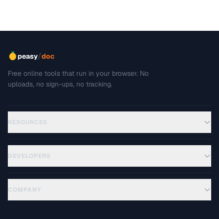
/
peasy
doc
Free online tools that run in your browser. No
uploads, no sign-ups, no tracking.
RESOURCES
DEVELOPERS
COMPANY