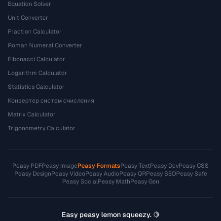
Equation Solver
Unit Converter
Fraction Calculator
Roman Numeral Converter
Fibonacci Calculator
Logarithm Calculator
Statistics Calculator
Конвертер систем счисления
Matrix Calculator
Trigonometry Calculator
Peasy PDF
Peasy Image
Peasy Formats
Peasy Text
Peasy Dev
Peasy CSS
Peasy Design
Peasy Video
Peasy Audio
Peasy QR
Peasy SEO
Peasy Safe
Peasy Social
Peasy Math
Peasy Gen
Easy peasy lemon squeezy. 🍋