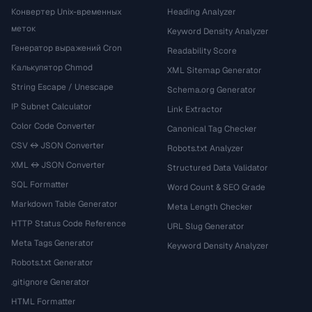
Конвертер Unix-временных
Heading Analyzer
меток
Keyword Density Analyzer
Генератор выражений Cron
Readability Score
Калькулятор Chmod
XML Sitemap Generator
String Escape / Unescape
Schema.org Generator
IP Subnet Calculator
Link Extractor
Color Code Converter
Canonical Tag Checker
CSV ↔ JSON Converter
Robots.txt Analyzer
XML ↔ JSON Converter
Structured Data Validator
SQL Formatter
Word Count & SEO Grade
Markdown Table Generator
Meta Length Checker
HTTP Status Code Reference
URL Slug Generator
Meta Tags Generator
Keyword Density Analyzer
Robots.txt Generator
.gitignore Generator
HTML Formatter