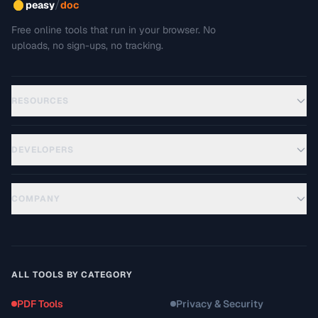
/
peasy
doc
Free online tools that run in your browser. No
uploads, no sign-ups, no tracking.
RESOURCES
DEVELOPERS
COMPANY
ALL TOOLS BY CATEGORY
PDF Tools
Privacy & Security