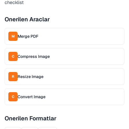
checklist
Onerilen Araclar
Merge PDF
M
Compress Image
C
Resize Image
R
Convert Image
C
Onerilen Formatlar