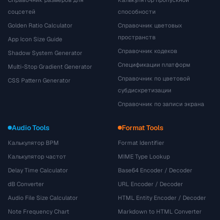
Справочник размеров для
Калькулятор пропускной
соцсетей
способности
Golden Ratio Calculator
Справочник цветовых
пространств
App Icon Size Guide
Справочник кодеков
Shadow System Generator
Спецификации платформ
Multi-Stop Gradient Generator
Справочник по цветовой
CSS Pattern Generator
субдискретизации
Справочник по записи экрана
Audio Tools
Format Tools
Калькулятор BPM
Format Identifier
Калькулятор частот
MIME Type Lookup
Delay Time Calculator
Base64 Encoder / Decoder
dB Converter
URL Encoder / Decoder
Audio File Size Calculator
HTML Entity Encoder / Decoder
Note Frequency Chart
Markdown to HTML Converter