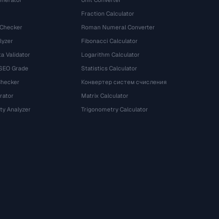
nerator
Unit Converter
Fraction Calculator
 Checker
Roman Numeral Converter
lyzer
Fibonacci Calculator
a Validator
Logarithm Calculator
 SEO Grade
Statistics Calculator
Checker
Конвертер систем счисления
rator
Matrix Calculator
ty Analyzer
Trigonometry Calculator