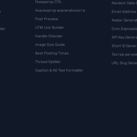
Генератор CTA
Random Date 
Анализатор вовлечённости
r
Email Address
Post Preview
Avatar Genera
UTM Link Builder
der
Cron Expressio
Handle Checker
API Key Gener
Image Size Guide
Short ID Gener
Best Posting Times
Тестер регул
Thread Splitter
r
URL Slug Gene
Caption & Alt Text Formatter