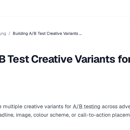
ụng
/
Building A/B Test Creative Variants …
B Test Creative Variants fo
 multiple creative variants for
A/B testing
across adver
eadline, image, colour scheme, or call-to-action place