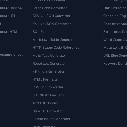
строк
IP Subnet Calculator
Schema.org Ge
вщик Base64
Color Code Converter
Link Extractor
овщик URL
CSV ↔ JSON Converter
Canonical Tag
N
XML ↔ JSON Converter
Robots.txt Ana
овщик HTML-
SQL Formatter
Structured Dat
Markdown Table Generator
Word Count &
HTTP Status Code Reference
Meta Length 
мерацию строк
Meta Tags Generator
URL Slug Gene
Robots.txt Generator
Keyword Densi
.gitignore Generator
HTML Formatter
CSS Unit Converter
JSONPath Evaluator
Text Diff Checker
Data URI Converter
Lorem Ipsum Generator