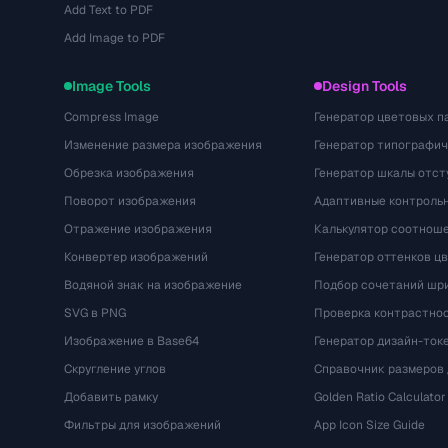
Add Text to PDF
Add Image to PDF
Image Tools
Design Tools
Compress Image
Генератор цветовых п
Изменение размера изображения
Генератор типографи
Обрезка изображения
Генератор шкалы отст
Поворот изображения
Адаптивные контрольн
Отражение изображения
Калькулятор соотнош
Конвертер изображений
Генератор оттенков ц
Водяной знак на изображение
Подбор сочетаний шр
SVG в PNG
Проверка контрастно
Изображение в Base64
Генератор дизайн-ток
Скругление углов
Справочник размеров 
Добавить рамку
Golden Ratio Calculator
Фильтры для изображений
App Icon Size Guide