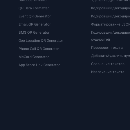
Barcode Validator
Удаление дубликатов 
QR Data Formatter
Кодировщик/декодиро
Event QR Generator
Кодировщик/декодир
Email QR Generator
Форматирование JSO
SMS QR Generator
Кодировщик/декодир
сущностей
Geo Location QR Generator
Переворот текста
Phone Call QR Generator
Добавить/удалить ну
MeCard Generator
Сравнение текстов
App Store Link Generator
Извлечение текста