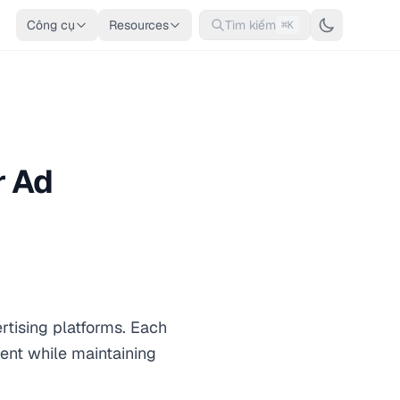
Công cụ
Resources
Tìm kiếm
⌘K
r Ad
tising platforms. Each
ment while maintaining