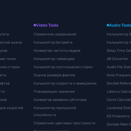
Video Tools
Audio Tool
алитр
Справочник разрешений
Калькулятор 
ческой шкалы
Калькулятор битрейта
Калькулятор 
упов
Конвертер частоты кадров
Delay Time Cal
ые точки
Калькулятор таймкодов
dB Converter
ения сторон
Калькулятор соотношения сторон
Audio File Size
вета
Оценка размера файлов
Note Frequenc
ифтов
Калькулятор скорости и замедления
Decibel Refer
сти
Планировщик хранения
Latency Calcul
енов
Конвертер времени субтитров
Cents Calculat
для соцсетей
Калькулятор пропускной
Loudness Stan
способности
EQ Frequency
Справочник цветовых пространств
Sample Rate C