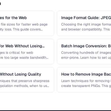
n
s for the Web
Image Format Guide: JPE
AVIF
file sizes for faster web page
Choosing the right image format 
ity loss. This guide covers
and browser compatibility. Thi
strengths of JPEG, PNG, …
for Web Without Losing
Batch Image Conversion: B
Processing
es is critical for web
Converting hundreds of images
re too large waste bandwidth
error-prone. Learn how to set u
workflows …
ithout Losing Quality
How to Remove Image Ba
niques that preserve sharpness
Learn techniques for removing
erpolation methods, when to use
create transparent PNGs. This 
 …
removal tools, edge refinement