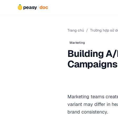
peasy
/
doc
Trang chủ
/
Trường hợp sử d
Marketing
Building A/
Campaigns
Marketing teams create
variant may differ in h
brand consistency.