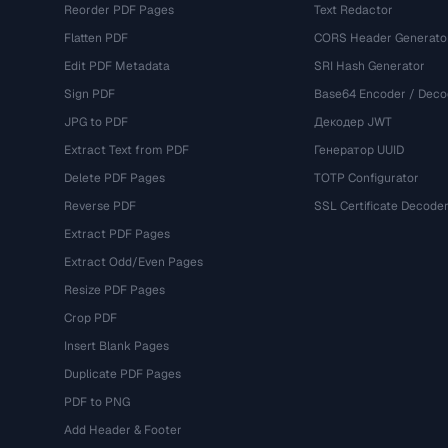
Reorder PDF Pages
Text Redactor
Flatten PDF
CORS Header Generato
Edit PDF Metadata
SRI Hash Generator
Sign PDF
Base64 Encoder / Deco
JPG to PDF
Декодер JWT
Extract Text from PDF
Генератор UUID
Delete PDF Pages
TOTP Configurator
Reverse PDF
SSL Certificate Decode
Extract PDF Pages
Extract Odd/Even Pages
Resize PDF Pages
Crop PDF
Insert Blank Pages
Duplicate PDF Pages
PDF to PNG
Add Header & Footer