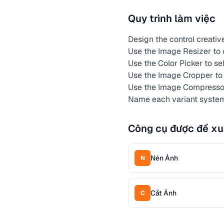
Quy trình làm việc
Design the control creati
Use the Image Resizer to c
Use the Color Picker to se
Use the Image Cropper to 
Use the Image Compressor 
Name each variant systema
Công cụ được đề xu
Nén Ảnh
N
Cắt Ảnh
C