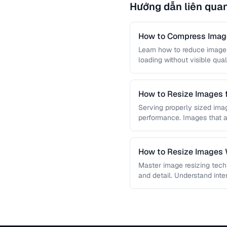
Hướng dẫn liên qua
How to Compress Image
Learn how to reduce image 
loading without visible qual
lossy …
How to Resize Images 
Quality
Serving properly sized imag
performance. Images that a
and slow page loads, …
How to Resize Images W
Master image resizing tech
and detail. Understand int
each algorithm, and how to