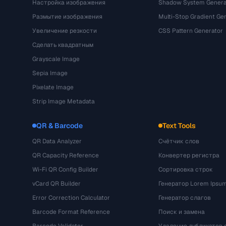
Настройка изображения
Shadow System Genera
Размытие изображения
Multi-Stop Gradient Ge
Увеличение резкости
CSS Pattern Generator
Сделать квадратным
Grayscale Image
Sepia Image
Pixelate Image
Strip Image Metadata
QR & Barcode
Text Tools
QR Data Analyzer
Счётчик слов
QR Capacity Reference
Конвертер регистра
Wi-Fi QR Config Builder
Сортировка строк
vCard QR Builder
Генератор Lorem Ipsu
Error Correction Calculator
Генератор слагов
Barcode Format Reference
Поиск и замена