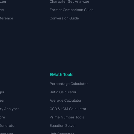
yzer
Character Set Analyzer
ce
Format Comparison Guide
eference
Conversion Guide
Math Tools
Percentage Calculator
ger
Ratio Calculator
zer
Average Calculator
ty Analyzer
GCD & LCM Calculator
ore
Prime Number Tools
Generator
Equation Solver