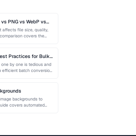
G vs PNG vs WebP vs
affects file size, quality,
s comparison covers the
est Practices for Bulk
 one by one is tedious and
p efficient batch conversion
ckgrounds
 image backgrounds to
guide covers automated
, and how …