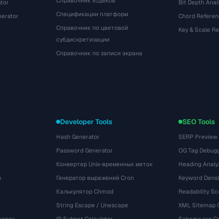
Справочник кодеков
tor
Bit Depth Anal
Спецификации платформ
nerator
Chord Referen
Справочник по цветовой
Key & Scale R
субдискретизации
Справочник по записи экрана
Developer Tools
SEO Tools
Hash Generator
SERP Preview
Password Generator
OG Tag Debug
Конвертер Unix-временных меток
Heading Analy
m
Генератор выражений Cron
Keyword Densi
Калькулятор Chmod
Readability Sc
String Escape / Unescape
XML Sitemap 