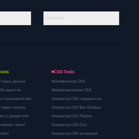
COMPANY
About
Technology
Chính sách quyền riêng tư
Điều khoản dịch vụ
Tools
CSS Tools
стовых данных
Минификатор CSS
ON-макетов
Форматирование CSS
ён пользователей
Генератор CSS-градиентов
етовых палитр
Генератор CSS Box Shadow
rem с разметкой
Генератор CSS Flexbox
учайных чисел
Генератор CSS Grid
rator
Генератор CSS-анимаций