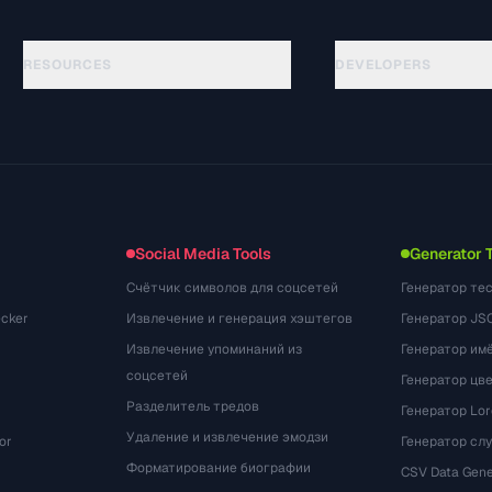
RESOURCES
DEVELOPERS
Hướng dẫn
API Documentation
(117)
Thuật ngữ
OpenAPI Spec
(34)
Trường hợp sử dụng
llms.txt
(302)
Định dạng tệp
Embed Widget
(131)
Chuyển đổi
(1484)
Social Media Tools
Generator 
Счётчик символов для соцсетей
Генератор те
cker
Извлечение и генерация хэштегов
Генератор JS
Извлечение упоминаний из
Генератор им
соцсетей
Генератор цв
Разделитель тредов
Генератор Lo
Удаление и извлечение эмодзи
or
Генератор сл
Форматирование биографии
CSV Data Gene