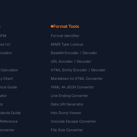
s
Format Tools
BPM
Format Identifier
частот
MIME Type Lookup
culator
Base64 Encoder / Decoder
URL Encoder / Decoder
 Calculator
HTML Entity Encoder / Decoder
y Chart
Markdown to HTML Converter
ence Guide
YAML ↔ JSON Converter
ator
Line Ending Converter
or
Data URI Generator
dards Guide
Hex Dump Viewer
 Reference
Unicode Escape Converter
onverter
File Size Converter