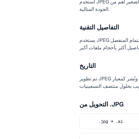
استخدم JPEG للصور الفوتوغرافية والصور المعقدة ذات التدرجات اللونية، وفي أي حالة يكون فيها حجم الملف الصغير أهم من
الجودة المثالية.
التفاصيل التقنية
يستخدم JPEG ضغطًا قائمًا على تحويل جيب التمام المنفصل (DCT). يمكن ضبط الجودة من 1 إلى 100، حيث تحافظ القيم الأعلى
التاريخ
تم تطوير JPEG بواسطة مجموعة خبراء التصوير المشتركة ونُشر كمعيار ISO 10918-1 في عام 1992. أصبح التنسيق المهيمن
التحويل من .JPG
.jpg → .ai