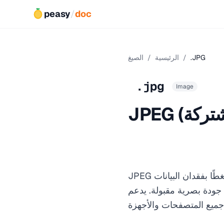
peasy
/
doc
.JPG
/
الرئيسية
/
الصيغ
.jpg
Image
JPEG هو تنسيق الصور الأكثر استخدامًا للصور الفوتوغرافية والصور المعقدة. يستخدم ضغطًا بفقدان البيانات
JP ألوانًا بعمق 24 بت (16.7 مليون لون)