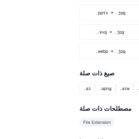
.pptx → .jpg
.svg → .jpg
.webp → .jpg
صيغ ذات صلة
.ai
.apng
.arw
مصطلحات ذات صلة
File Extension