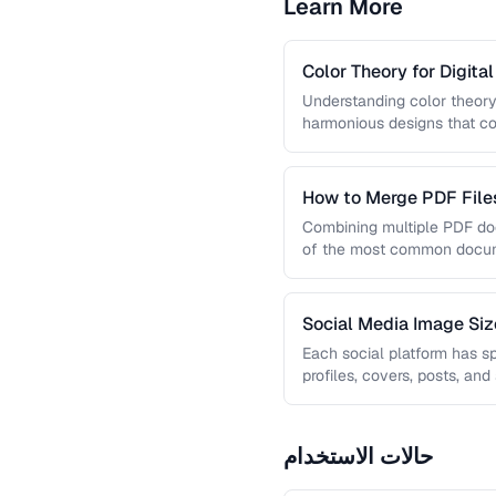
Learn More
Color Theory for Digita
Understanding color theory
harmonious designs that co
guide covers color models, 
How to Merge PDF Files
Combining multiple PDF doc
of the most common docume
you …
Social Media Image Si
Guide
Each social platform has s
profiles, covers, posts, and
results in cropping, …
حالات الاستخدام