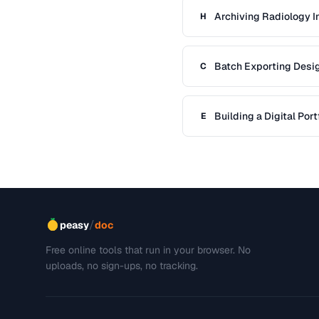
Archiving Radiology 
H
Batch Exporting Desi
C
Handoff
Building a Digital Port
E
Applications
/
peasy
doc
Free online tools that run in your browser. No
uploads, no sign-ups, no tracking.