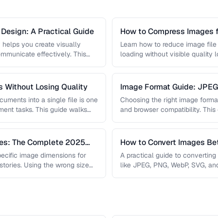
l Design: A Practical Guide
How to Compress Images f
 helps you create visually
Learn how to reduce image file
mmunicate effectively. This
loading without visible quality 
harmony rules, accessibility …
lossy …
 Without Losing Quality
Image Format Guide: JPE
AVIF
uments into a single file is one
Choosing the right image format 
nt tasks. This guide walks
and browser compatibility. Thi
strengths of JPEG, PNG, …
zes: The Complete 2025
How to Convert Images B
pecific image dimensions for
A practical guide to convertin
 stories. Using the wrong size
like JPEG, PNG, WebP, SVG, an
conversions are lossless, …