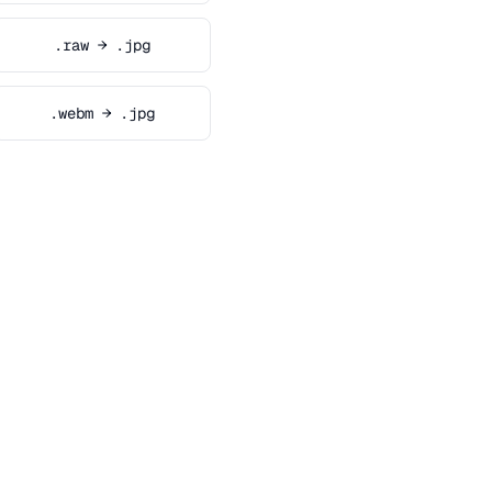
.raw → .jpg
.webm → .jpg