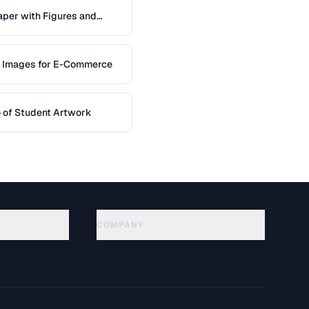
per with Figures and
t Images for E-Commerce
io of Student Artwork
COMPANY
About
Technology
سياسة الخصوصية