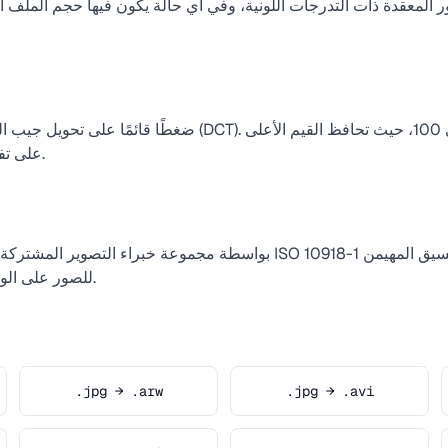
على تفاصيل أكثر بأحجام ملفات أكبر.
للصور على الويب بحلول منتصف التسعينيات.
.jpg → .arw
.jpg → .avi