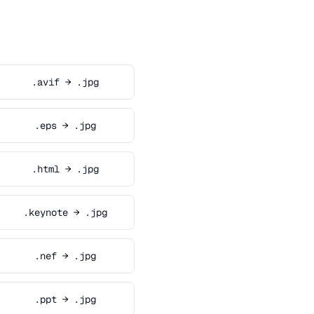
.avif → .jpg
.eps → .jpg
.html → .jpg
.keynote → .jpg
.nef → .jpg
.ppt → .jpg