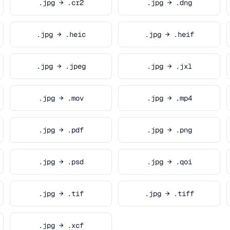
.jpg → .cr2
.jpg → .dng
.jpg → .heic
.jpg → .heif
.jpg → .jpeg
.jpg → .jxl
.jpg → .mov
.jpg → .mp4
.jpg → .pdf
.jpg → .png
.jpg → .psd
.jpg → .qoi
.jpg → .tif
.jpg → .tiff
.jpg → .xcf