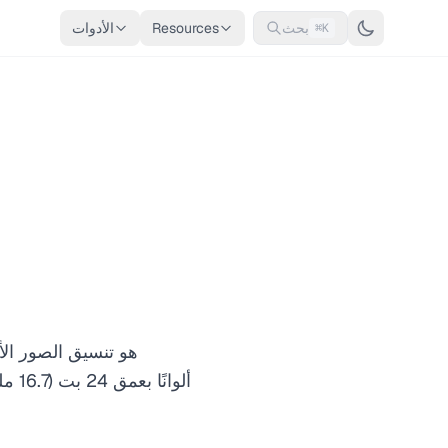
بحث
Resources
الأدوات
⌘K