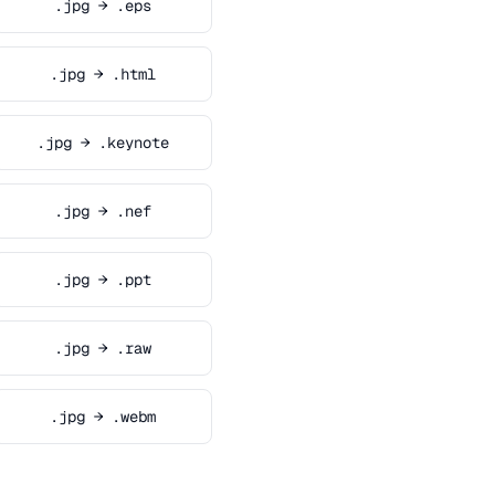
.jpg → .eps
.jpg → .html
.jpg → .keynote
.jpg → .nef
.jpg → .ppt
.jpg → .raw
.jpg → .webm