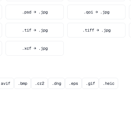
.psd → .jpg
.qoi → .jpg
.tif → .jpg
.tiff → .jpg
.xcf → .jpg
.avif
.bmp
.cr2
.dng
.eps
.gif
.heic