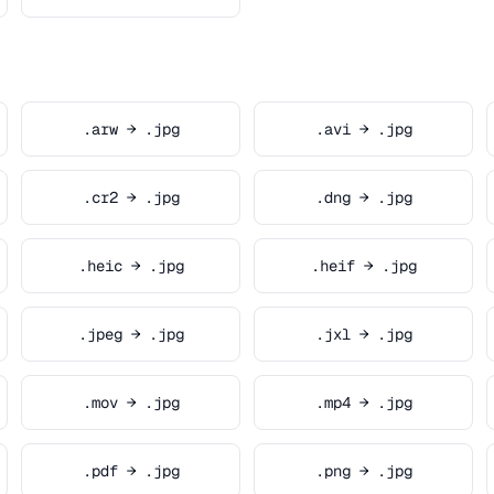
.arw → .jpg
.avi → .jpg
.cr2 → .jpg
.dng → .jpg
.heic → .jpg
.heif → .jpg
.jpeg → .jpg
.jxl → .jpg
.mov → .jpg
.mp4 → .jpg
.pdf → .jpg
.png → .jpg