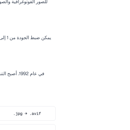
.jpg → .avif