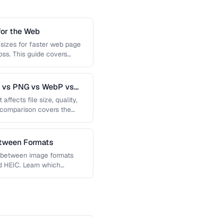
or the Web
 sizes for faster web page
loss. This guide covers
G vs PNG vs WebP vs
affects file size, quality,
s comparison covers the
etween Formats
g between image formats
d HEIC. Learn which