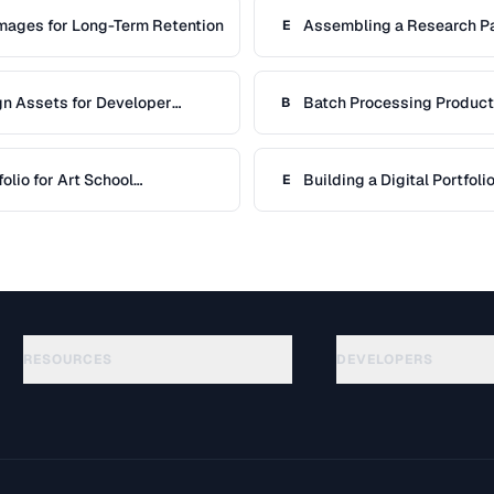
Images for Long-Term Retention
Assembling a Research Pa
E
References
gn Assets for Developer
Batch Processing Produc
B
folio for Art School
Building a Digital Portfol
E
RESOURCES
DEVELOPERS
API Documentation
الأدلة
(117)
OpenAPI Spec
المسرد
(34)
llms.txt
حالات الاستخدام
(302)