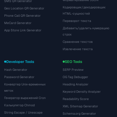
Форматирование JSON
SMS QR Generator
Кодировщик/декодировщик
Geo Location QR Generator
HTML-сущностей
Phone Call QR Generator
Переворот текста
MeCard Generator
Добавить/удалить нумерацию
App Store Link Generator
строк
Сравнение текстов
Извлечение текста
Developer Tools
SEO Tools
Hash Generator
SERP Preview
Password Generator
OG Tag Debugger
Конвертер Unix-временных
Heading Analyzer
меток
Keyword Density Analyzer
Генератор выражений Cron
Readability Score
Калькулятор Chmod
XML Sitemap Generator
String Escape / Unescape
Schema.org Generator