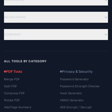
RESOURCES
DEVELOPERS
COMPANY
ALL TOOLS BY CATEGORY
PDF Tools
Privacy & Security
Merge PDF
Password Generator
Split PDF
Password Strength Checker
Compress PDF
Hash Generator
Rotate PDF
HMAC Generator
Add Page Numbers
AES Encrypt / Decrypt