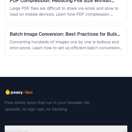
PDF Compression: Reducing File Size Without
Sacrificing Quality
Large PDF files are difficult to share via email and slow to
load on mobile devices. Learn how PDF compression …
Batch Image Conversion: Best Practices for Bulk
Processing
Converting hundreds of images one by one is tedious and
error-prone. Learn how to set up efficient batch conversion
workflows …
/
peasy
doc
Free online tools that run in your browser. No
uploads, no sign-ups, no tracking.