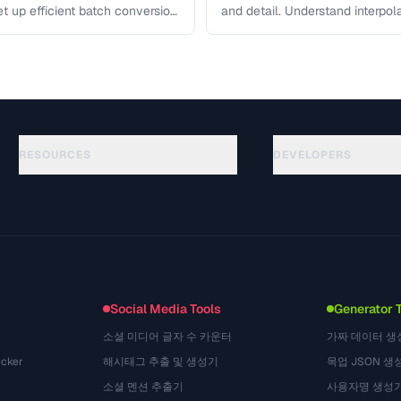
et up efficient batch conversion
and detail. Understand interpo
each algorithm, and how to …
RESOURCES
DEVELOPERS
Guides
API Documentation
(117)
Glossary
OpenAPI Spec
(34)
Use Cases
llms.txt
(302)
File Formats
Embed Widget
(131)
Conversions
(1484)
Social Media Tools
Generator 
소셜 미디어 글자 수 카운터
가짜 데이터 생
cker
해시태그 추출 및 생성기
목업 JSON 생
소셜 멘션 추출기
사용자명 생성