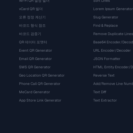
Wi-Fi QR 설정 빌더
Sort Lines
vCard QR 빌더
Lorem Ipsum Generator
오류 정정 계산기
Slug Generator
바코드 형식 참조
Find & Replace
바코드 검증기
Remove Duplicate Lines
QR 데이터 포맷터
Base64 Encoder/Decod
Event QR Generator
URL Encoder/Decoder
Email QR Generator
JSON Formatter
SMS QR Generator
HTML Entity Encoder/
Geo Location QR Generator
Reverse Text
Phone Call QR Generator
Add/Remove Line Num
MeCard Generator
Text Diff
App Store Link Generator
Text Extractor