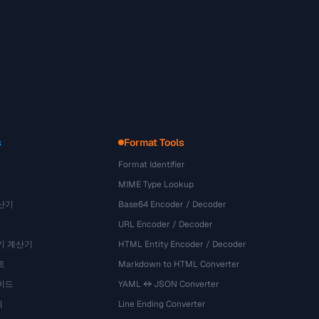
s
Format Tools
Format Identifier
MIME Type Lookup
산기
Base64 Encoder / Decoder
URL Encoder / Decoder
기 계산기
HTML Entity Encoder / Decoder
트
Markdown to HTML Converter
이드
YAML ↔ JSON Converter
기
Line Ending Converter