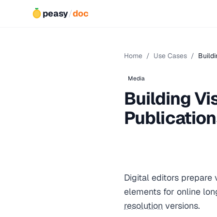
peasy
/
doc
Home
/
Use Cases
/
Build
Media
Building Vi
Publicatio
Digital editors prepare
elements for online lo
resolution
versions.