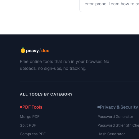
error-prone. Learn how to s
workflows …
/
peasy
doc
Free online tools that run in your browser. No
uploads, no sign-ups, no tracking.
ALL TOOLS BY CATEGORY
PDF Tools
Privacy & Security
Merge PDF
Password Generator
Split PDF
Password Strength Che
Compress PDF
Hash Generator