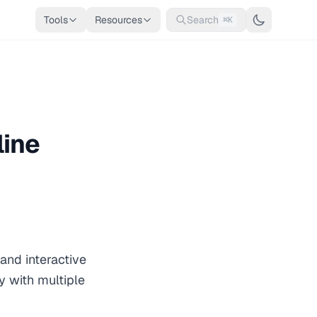
Tools
Resources
Search
⌘K
line
 and interactive
y with multiple