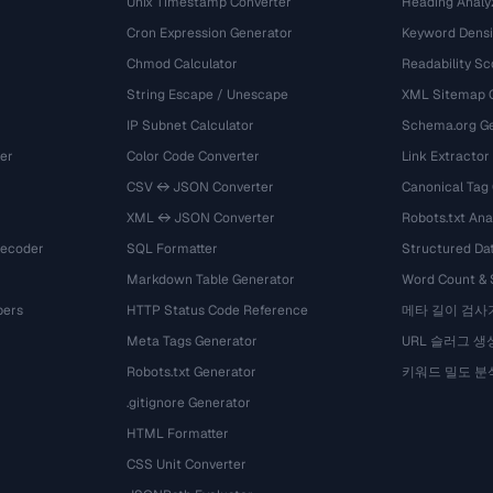
Unix Timestamp Converter
Heading Analy
Cron Expression Generator
Keyword Densi
Chmod Calculator
Readability Sc
String Escape / Unescape
XML Sitemap 
IP Subnet Calculator
Schema.org Ge
er
Color Code Converter
Link Extractor
CSV ↔ JSON Converter
Canonical Tag
XML ↔ JSON Converter
Robots.txt Ana
Decoder
SQL Formatter
Structured Dat
Markdown Table Generator
Word Count &
bers
HTTP Status Code Reference
메타 길이 검사
Meta Tags Generator
URL 슬러그 생
Robots.txt Generator
키워드 밀도 분
.gitignore Generator
HTML Formatter
CSS Unit Converter