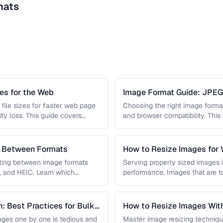
mats
s for the Web
Image Format Guide: JPE
AVIF
file sizes for faster web page
Choosing the right image format 
ity loss. This guide covers
and browser compatibility. Thi
strengths of JPEG, PNG, …
s Between Formats
How to Resize Images for 
Quality
rting between image formats
Serving properly sized images i
, and HEIC. Learn which
performance. Images that are 
and slow page loads, …
: Best Practices for Bulk
How to Resize Images With
ges one by one is tedious and
Master image resizing techniqu