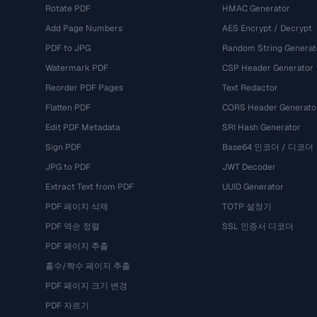
Rotate PDF
HMAC Generator
Add Page Numbers
AES Encrypt / Decrypt
PDF to JPG
Random String Generat
Watermark PDF
CSP Header Generator
Reorder PDF Pages
Text Redactor
Flatten PDF
CORS Header Generato
Edit PDF Metadata
SRI Hash Generator
Sign PDF
Base64 인코더 / 디코더
JPG to PDF
JWT Decoder
Extract Text from PDF
UUID Generator
PDF 페이지 삭제
TOTP 설정기
PDF 역순 정렬
SSL 인증서 디코더
PDF 페이지 추출
홀수/짝수 페이지 추출
PDF 페이지 크기 변경
PDF 자르기