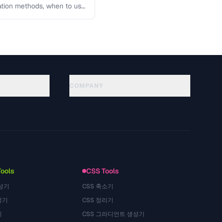
lation methods, when to use
COMPANY
About
Technology
Privacy Policy
Terms of Service
Tools
CSS Tools
성기
CSS 축소기
성기
CSS 정리기
기
CSS 그라디언트 생성기