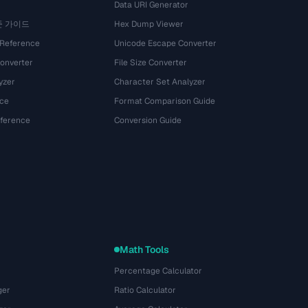
Data URI Generator
준 가이드
Hex Dump Viewer
 Reference
Unicode Escape Converter
onverter
File Size Converter
yzer
Character Set Analyzer
ce
Format Comparison Guide
eference
Conversion Guide
Math Tools
Percentage Calculator
ger
Ratio Calculator