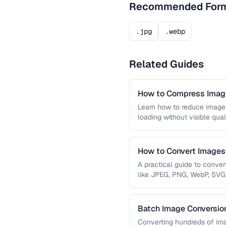
Recommended For
.jpg
.webp
Related Guides
How to Compress Image
Learn how to reduce image 
loading without visible qual
lossy …
How to Convert Image
A practical guide to conve
like JPEG, PNG, WebP, SVG
conversions are lossless, …
Batch Image Conversion
Processing
Converting hundreds of ima